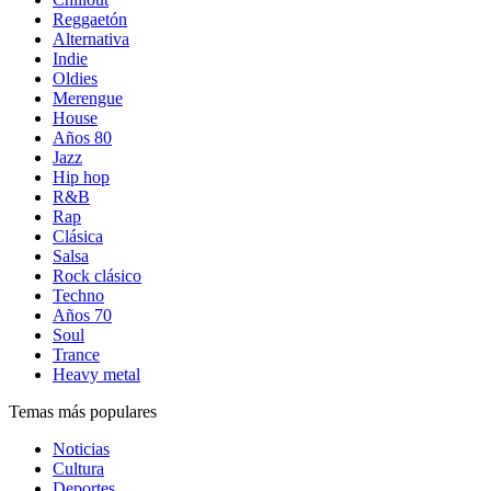
Reggaetón
Alternativa
Indie
Oldies
Merengue
House
Años 80
Jazz
Hip hop
R&B
Rap
Clásica
Salsa
Rock clásico
Techno
Años 70
Soul
Trance
Heavy metal
Temas más populares
Noticias
Cultura
Deportes