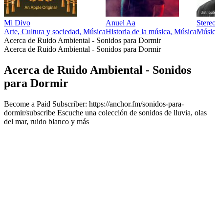
Mi Divo
Anuel Aa
Stereo
Arte, Cultura y sociedad, Música
Historia de la música, Música
Música
Acerca de Ruido Ambiental - Sonidos para Dormir
Acerca de Ruido Ambiental - Sonidos para Dormir
Acerca de Ruido Ambiental - Sonidos
para Dormir
Become a Paid Subscriber: https://anchor.fm/sonidos-para-
dormir/subscribe Escuche una colección de sonidos de lluvia, olas
del mar, ruido blanco y más
Sitio web del podcast