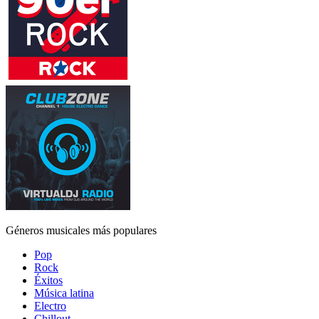
Géneros musicales más populares
Pop
Rock
Éxitos
Música latina
Electro
Chillout