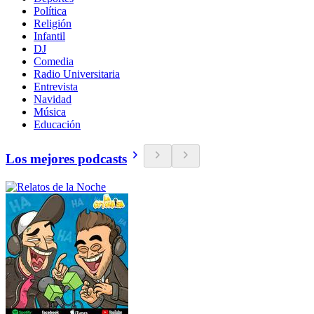
Política
Religión
Infantil
DJ
Comedia
Radio Universitaria
Entrevista
Navidad
Música
Educación
Los mejores podcasts