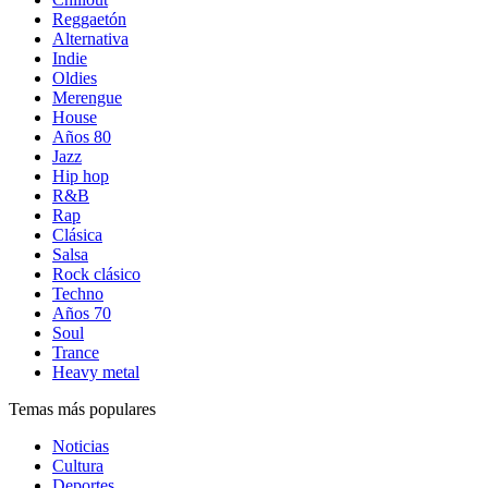
Reggaetón
Alternativa
Indie
Oldies
Merengue
House
Años 80
Jazz
Hip hop
R&B
Rap
Clásica
Salsa
Rock clásico
Techno
Años 70
Soul
Trance
Heavy metal
Temas más populares
Noticias
Cultura
Deportes