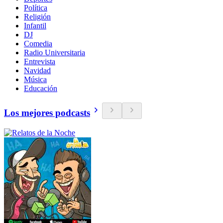
Política
Religión
Infantil
DJ
Comedia
Radio Universitaria
Entrevista
Navidad
Música
Educación
Los mejores podcasts