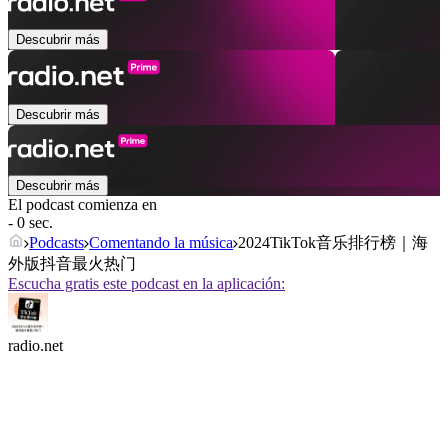
Descubrir más
Descubrir más
Descubrir más
El podcast comienza en
- 0 sec.
Podcasts
Comentando la música
2024TikTok音乐排行榜｜海
外版抖音最火热门
Escucha gratis este podcast en la aplicación:
radio.net