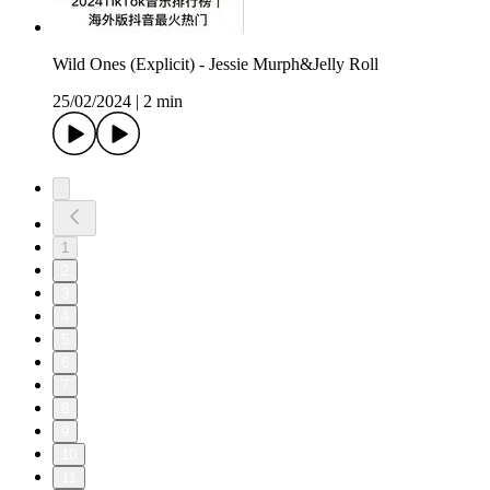
Wild Ones (Explicit) - Jessie Murph&Jelly Roll
25/02/2024
|
2 min
1
2
3
4
5
6
7
8
9
10
11