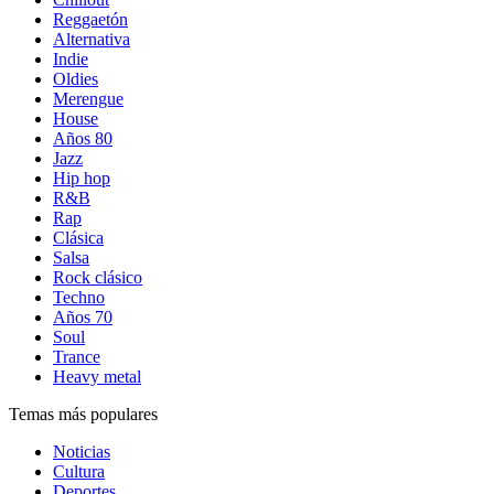
Reggaetón
Alternativa
Indie
Oldies
Merengue
House
Años 80
Jazz
Hip hop
R&B
Rap
Clásica
Salsa
Rock clásico
Techno
Años 70
Soul
Trance
Heavy metal
Temas más populares
Noticias
Cultura
Deportes