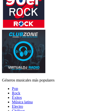
Géneros musicales más populares
Pop
Rock
Éxitos
Música latina
Electro
Chillout