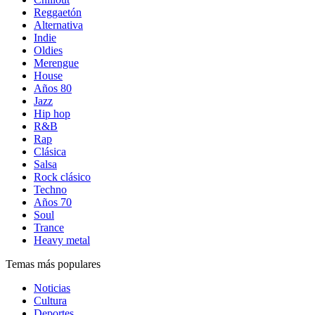
Reggaetón
Alternativa
Indie
Oldies
Merengue
House
Años 80
Jazz
Hip hop
R&B
Rap
Clásica
Salsa
Rock clásico
Techno
Años 70
Soul
Trance
Heavy metal
Temas más populares
Noticias
Cultura
Deportes