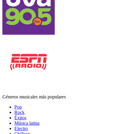
Géneros musicales más populares
Pop
Rock
Éxitos
Música latina
Electro
Chillout