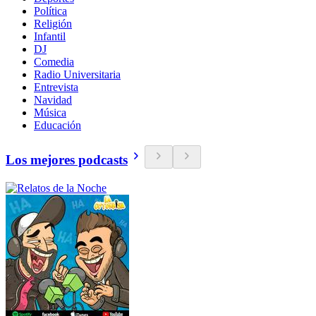
Política
Religión
Infantil
DJ
Comedia
Radio Universitaria
Entrevista
Navidad
Música
Educación
Los mejores podcasts