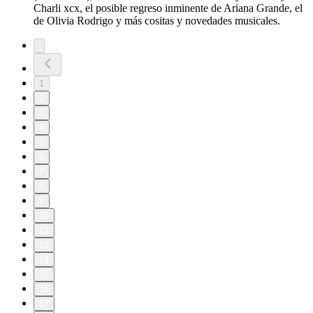
Charli xcx, el posible regreso inminente de Ariana Grande, el
de Olivia Rodrigo y más cositas y novedades musicales.
1
2
3
4
5
6
7
8
9
10
11
13
14
15
16
17