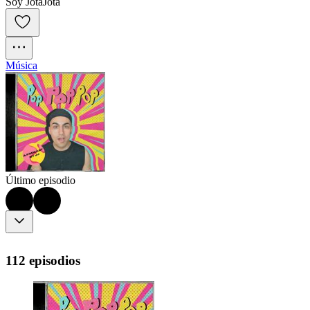
Soy JotaJota
Música
Último episodio
112 episodios