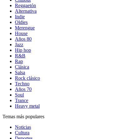
Reggaetón
Alternativa
Indie
Oldies
Merengue
House
Años 80
Jazz
Hip hop
R&B
Rap
Clásica
Salsa
Rock clásico
Techno
Años 70
Soul
Trance
Heavy metal
Temas más populares
Noticias
Cultura
Deportes