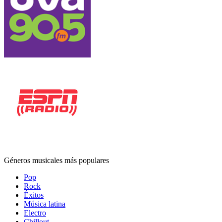
Géneros musicales más populares
Pop
Rock
Éxitos
Música latina
Electro
Chillout