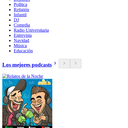
Política
Religión
Infantil
DJ
Comedia
Radio Universitaria
Entrevista
Navidad
Música
Educación
Los mejores podcasts