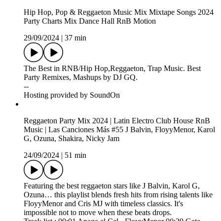
Hip Hop, Pop & Reggaeton Music Mix Mixtape Songs 2024
Party Charts Mix Dance Hall RnB Motion
29/09/2024
|
37 min
The Best in RNB/Hip Hop,Reggaeton, Trap Music. Best
Party Remixes, Mashups by DJ GQ.
--
Hosting provided by SoundOn
Reggaeton Party Mix 2024 | Latin Electro Club House RnB
Music | Las Canciones Más #55 J Balvin, FloyyMenor, Karol
G, Ozuna, Shakira, Nicky Jam
24/09/2024
|
51 min
Featuring the best reggaeton stars like J Balvin, Karol G,
Ozuna… this playlist blends fresh hits from rising talents like
FloyyMenor and Cris MJ with timeless classics. It's
impossible not to move when these beats drops.