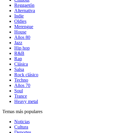
Reggaetón
Alternativa
Indie
Oldies
Merengue
House
Años 80
Jazz
Hip hop
R&B
Rap
Clásica
Salsa
Rock clásico
Techno
Años 70
Soul
Trance
Heavy metal
Temas más populares
Noticias
Cultura
Deportes