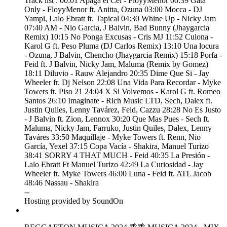
Track list : 00:01 Apaga el Cel - FloyyMenor 00:39 Gata
Only - FloyyMenor ft. Anitta, Ozuna 03:00 Mocca - DJ
Yampi, Lalo Ebratt ft. Tapical 04:30 Whine Up - Nicky Jam
07:40 AM - Nio Garcia, J Balvin, Bad Bunny (Jhaygarcia
Remix) 10:15 No Ponga Excusas - Cris MJ 11:52 Culona -
Karol G ft. Peso Pluma (DJ Carlos Remix) 13:10 Una locura
- Ozuna, J Balvin, Chencho (Jhaygarcia Remix) 15:18 Porfa -
Feid ft. J Balvin, Nicky Jam, Maluma (Remix by Gomez)
18:11 Diluvio - Rauw Alejandro 20:35 Dime Que Si - Jay
Wheeler fr. Dj Nelson 22:08 Una Vida Para Recordar - Myke
Towers ft. Piso 21 24:04 X Si Volvemos - Karol G ft. Romeo
Santos 26:10 Imaginate - Rich Music LTD, Sech, Dalex ft.
Justin Quiles, Lenny Tavárez, Feid, Cazzu 28:28 No Es Justo
- J Balvin ft. Zion, Lennox 30:20 Que Mas Pues - Sech ft.
Maluma, Nicky Jam, Farruko, Justin Quiles, Dalex, Lenny
Taváres 33:50 Maquillaje - Myke Towers ft. Renn, Nio
García, Yexel 37:15 Copa Vacía - Shakira, Manuel Turizo
38:41 SORRY 4 THAT MUCH - Feid 40:35 La Presión -
Lalo Ebratt Ft Manuel Turizo 42:49 La Curiosidad - Jay
Wheeler ft. Myke Towers 46:00 Luna - Feid ft. ATL Jacob
48:46 Nassau - Shakira
--
Hosting provided by SoundOn