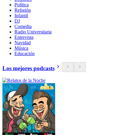
Política
Religión
Infantil
DJ
Comedia
Radio Universitaria
Entrevista
Navidad
Música
Educación
Los mejores podcasts