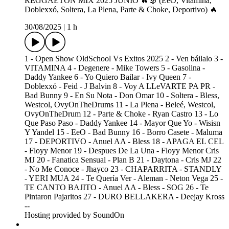
REGGAETON MIX 2025 JUNIO 🔥👿 (EeO, Vitamina,
Doblexxó, Soltera, La Plena, Parte & Choke, Deportivo) 🔥
30/08/2025
|
1 h
1 - Open Show OldSchool Vs Exitos 2025 2 - Ven báilalo 3 -
VITAMINA 4 - Degenere - Mike Towers 5 - Gasolina -
Daddy Yankee 6 - Yo Quiero Bailar - Ivy Queen 7 -
Doblexxó - Feid - J Balvin 8 - Voy A LLeVARTE PA PR -
Bad Bunny 9 - En Su Nota - Don Omar 10 - Soltera - Bless,
Westcol, OvyOnTheDrums 11 - La Plena - Beleé, Westcol,
OvyOnTheDrum 12 - Parte & Choke - Ryan Castro 13 - Lo
Que Paso Paso - Daddy Yankee 14 - Mayor Que Yo - Wisisn
Y Yandel 15 - EeO - Bad Bunny 16 - Borro Casete - Maluma
17 - DEPORTIVO - Anuel AA - Bless 18 - APAGA EL CEL
- Floyy Menor 19 - Despues De La Una - Floyy Menor Cris
MJ 20 - Fanatica Sensual - Plan B 21 - Daytona - Cris MJ 22
- No Me Conoce - Jhayco 23 - CHAPARRITA - STANDLY
- YERI MUA 24 - Te Quería Ver - Aleman - Neton Vega 25 -
TE CANTO BAJITO - Anuel AA - Bless - SOG 26 - Te
Pintaron Pajaritos 27 - DURO BELLAKERA - Deejay Kross
--
Hosting provided by SoundOn