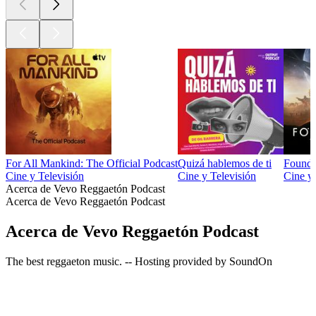
For All Mankind: The Official Podcast
Quizá hablemos de ti
Foundat
Cine y Televisión
Cine y Televisión
Cine y 
Acerca de Vevo Reggaetón Podcast
Acerca de Vevo Reggaetón Podcast
Acerca de Vevo Reggaetón Podcast
The best reggaeton music. -- Hosting provided by SoundOn
Sitio web del podcast