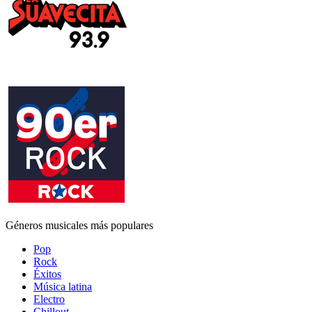
Géneros musicales más populares
Pop
Rock
Éxitos
Música latina
Electro
Chillout