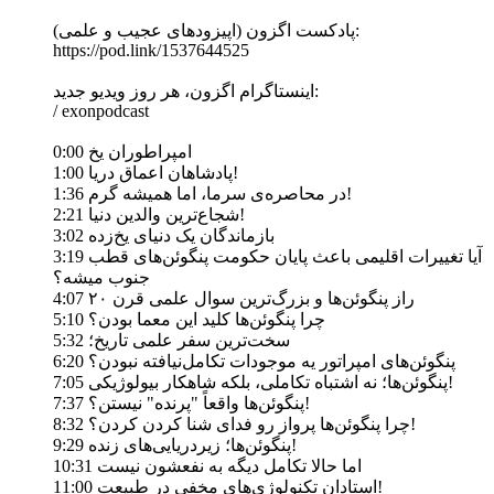
پادکست اگزون (اپیزودهای عجیب و علمی):
https://pod.link/1537644525
اینستاگرام اگزون، هر روز ویدیو جدید:
/ exonpodcast
0:00 امپراطوران یخ
1:00 پادشاهان اعماق دریا!
1:36 در محاصره‌ی سرما، اما همیشه گرم!
2:21 شجاع‌ترین والدین دنیا!
3:02 بازماندگان یک دنیای یخ‌زده
3:19 آیا تغییرات اقلیمی باعث پایان حکومت پنگوئن‌های قطب
جنوب میشه؟
4:07 راز پنگوئن‌ها و بزرگ‌ترین سوال علمی قرن ۲۰
5:10 چرا پنگوئن‌ها کلید این معما بودن؟
5:32 سخت‌ترین سفر علمی تاریخ؛
6:20 پنگوئن‌های امپراتور یه موجودات تکامل‌نیافته نبودن؟
7:05 پنگوئن‌ها؛ نه اشتباه تکاملی، بلکه شاهکار بیولوژیکی!
7:37 پنگوئن‌ها واقعاً "پرنده" نیستن؟!
8:32 چرا پنگوئن‌ها پرواز رو فدای شنا کردن کردن؟!
9:29 پنگوئن‌ها؛ زیردریایی‌های زنده!
10:31 اما حالا تکامل دیگه به نفعشون نیست
11:00 استادان تکنولوژی‌های مخفی در طبیعت!