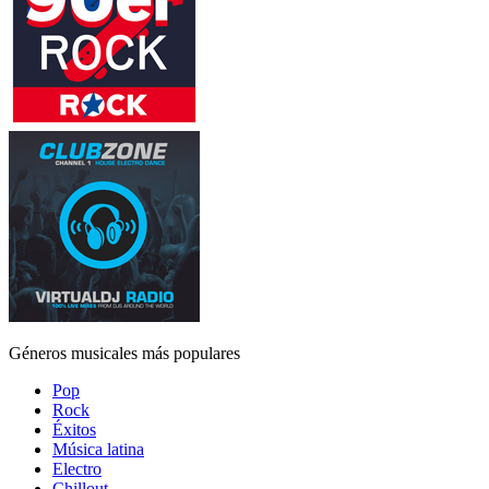
Géneros musicales más populares
Pop
Rock
Éxitos
Música latina
Electro
Chillout