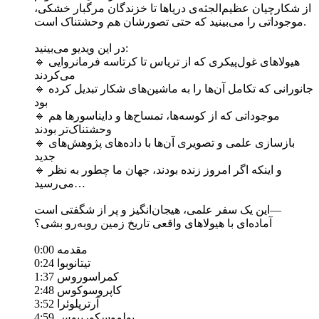
از شکارچیان عظیم‌الجثه‌ی دریاها تا خزندگان مرگبار خشکی،
موجوداتی را می‌بینید که حتی تصورشان هم وحشتناک است.
در این ویدیو می‌بینید:
🔹 هیولاهای غول‌پیکری که از تریاس تا کرتاسه فرمانروایی
می‌کردند
🔹 جانورانی که تکامل آن‌ها را به ماشین‌های شکار تبدیل کرده
بود
🔹 موجوداتی که از کوسه‌ها، تمساح‌ها و دایناسورها هم
وحشتناک‌تر بودند
🔹 بازسازی علمی و تصویری آن‌ها با داده‌های پژوهش‌های
جدید
🔹 و اینکه اگر امروز زنده بودند، جهان ما چطور به نظر
می‌رسید…
این یک سفر علمی، هیجان‌انگیز و پر از شگفتی است—
آماده‌ای با هیولاهای واقعی تاریخ زمین روبه‌رو بشی؟
0:00 مقدمه
0:24 تیتانوبوا
1:37 کمراسوروس
2:48 کاپروسوکوس
3:52 آرترپلوئرا
4:59 پولموسکورپیوس