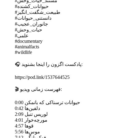
#مستند_حیات_وحش
#حیوانات_کشنده
#طبیعت_شگفت_انگیز
#دانستنی_حیوانات
#جانوران_عجیب
#حیات_وحش
#علمی
#documentary
#animalfacts
#wildlife
🎧 پادکست اگزون را اینجا بشنوید:
https://pod.link/1537644525
🎬 فهرست زمانی ویدیو:
0:00 حیوانات ترسناکی که بانمکن
0:42 دلفین‌ها
2:09 لوریس تنبل
4:01 مورچه‌خوار
4:57 قوها
5:56 موس‌ها
7:12 فوک پلنگی