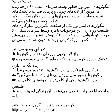
پنگوئن‌های امپراتور چطور وسط سرمای منفی ۶۰ درجه زنده
می‌مونن؟ از لایه‌های چربی و پرهای ضدآب تا تکنیک‌های
عجیب بقا، این ویدیو همه رازهای این پرندگان شگفت‌انگیز
قطب جنوب رو فاش می‌کنه.
پنگوئن‌های امپراتور یکی از شگفت‌انگیزترین سازگاری‌های
طبیعت رو دارن. این موجودات بامزه وسط سرمای منفی ۶۰
درجه، تو بادهایی با سرعت ۲۰۰ کیلومتر، نه‌تنها زنده می‌مونن
—بلکه به بزرگ کردن جوجه‌هاشون هم ادامه می‌دن!
در این ویدیو می‌بینید:
🐧 راز لایه چربی و پرهای ضدآب پنگوئن‌ها
❄️ تکنیک «دایره گرمایی» و اینکه چطور گروهی خودشون رو
زنده نگه می‌دارن
🍼 فداکاری باورنکردنی پدر پنگوئن‌ها؛ ۶۵ روز بدون غذا
🌊 پنگوئن‌ها چطور مثل زیردریایی‌های زنده شنا می‌کنن؟
❤️ چرا پنگوئن‌ها یکی از کامل‌ترین نمونه‌های تکامل در
طبیعتن
🔥 و اینکه آیا تغییرات اقلیمی می‌تونه پایان زندگی اون‌ها باشه
یا نه
اگر دوست داشتید از اگزون حمایت کنید:
https://reymit.ir/exonpodcast