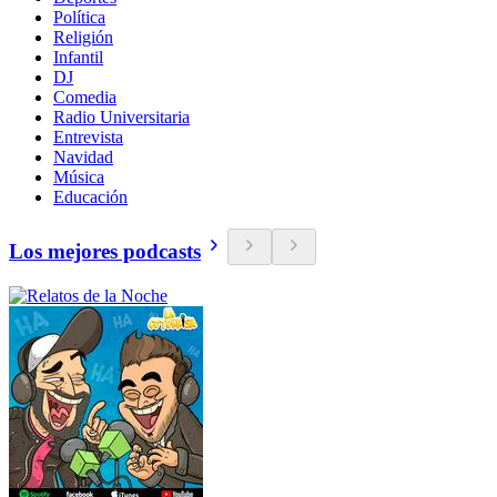
Política
Religión
Infantil
DJ
Comedia
Radio Universitaria
Entrevista
Navidad
Música
Educación
Los mejores podcasts