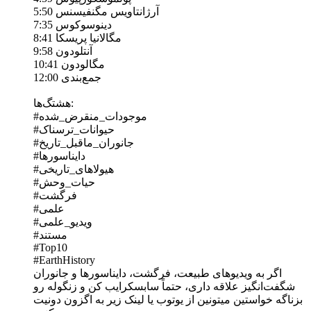
5:50 آرژانتاویس مگنفیسنس
7:35 دینوسوکوس
8:41 مگالانیا پریسکا
9:58 آنتلودون
10:41 مگالودون
12:00 جمع‌بندی
هشتگ‌ها:
#موجودات_منقرض_شده
#حیوانات_ترسناک
#جانوران_ماقبل_تاریخ
#دایناسورها
#هیولاهای_تاریخی
#حیات_وحش
#فرگشت
#علمی
#ویدیو_علمی
#مستند
#Top10
#EarthHistory
اگر به ویدیوهای طبیعت، فرگشت، دایناسورها و جانوران
شگفت‌انگیز علاقه داری، حتماً سابسکرایب کن و زنگوله رو
بزناگه خواستین میتونین از یوتوب یا لینک زیر به اگزون دونیت