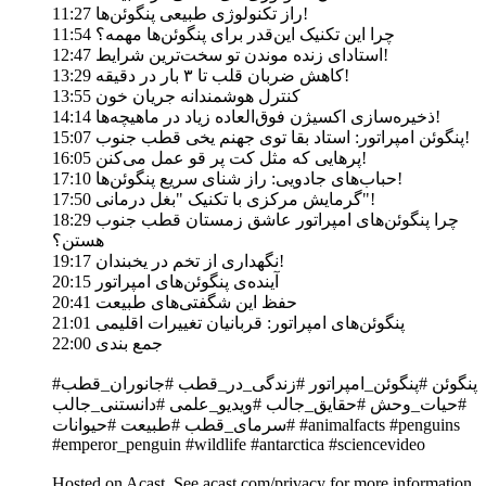
11:27 راز تکنولوژی طبیعی پنگوئن‌ها!
11:54 چرا این تکنیک این‌قدر برای پنگوئن‌ها مهمه؟
12:47 استادای زنده موندن تو سخت‌ترین شرایط!
13:29 کاهش ضربان قلب تا ۳ بار در دقیقه!
13:55 کنترل هوشمندانه جریان خون
14:14 ذخیره‌سازی اکسیژن فوق‌العاده زیاد در ماهیچه‌ها!
15:07 پنگوئن امپراتور: استاد بقا توی جهنم یخی قطب جنوب!
16:05 پرهایی که مثل کت پر قو عمل می‌کنن!
17:10 حباب‌های جادویی: راز شنای سریع پنگوئن‌ها!
17:50 گرمایش مرکزی با تکنیک "بغل درمانی"!
18:29 چرا پنگوئن‌های امپراتور عاشق زمستان قطب جنوب
هستن؟
19:17 نگهداری از تخم در یخبندان!
20:15 آینده‌ی پنگوئن‌های امپراتور
20:41 حفظ این شگفتی‌های طبیعت
21:01 پنگوئن‌های امپراتور: قربانیان تغییرات اقلیمی
22:00 جمع بندی
#پنگوئن #پنگوئن_امپراتور #زندگی_در_قطب #جانوران_قطب
#حیات_وحش #حقایق_جالب #ویدیو_علمی #دانستنی_جالب
#سرمای_قطب #طبیعت #حیوانات #animalfacts #penguins
#emperor_penguin #wildlife #antarctica #sciencevideo
Hosted on Acast. See acast.com/privacy for more information.