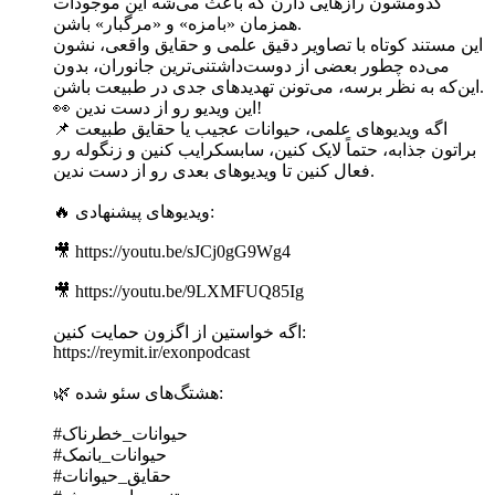
کدومشون رازهایی دارن که باعث می‌شه این موجودات
همزمان «بامزه» و «مرگبار» باشن.
این مستند کوتاه با تصاویر دقیق علمی و حقایق واقعی، نشون
می‌ده چطور بعضی از دوست‌داشتنی‌ترین جانوران، بدون
این‌که به نظر برسه، می‌تونن تهدیدهای جدی در طبیعت باشن.
👀 این ویدیو رو از دست ندین!
📌 اگه ویدیوهای علمی، حیوانات عجیب یا حقایق طبیعت
براتون جذابه، حتماً لایک کنین، سابسکرایب کنین و زنگوله رو
فعال کنین تا ویدیوهای بعدی رو از دست ندین.
🔥 ویدیوهای پیشنهادی:
🎥 https://youtu.be/sJCj0gG9Wg4
🎥 https://youtu.be/9LXMFUQ85Ig
اگه خواستین از اگزون حمایت کنین:
https://reymit.ir/exonpodcast
🌿 هشتگ‌های سئو شده:
#حیوانات_خطرناک
#حیوانات_بانمک
#حقایق_حیوانات