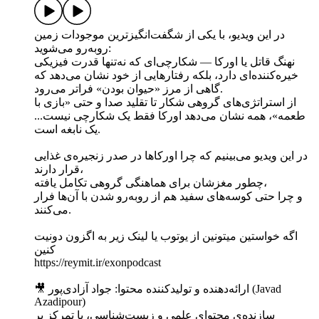
در این ویدیو، با یکی از شگفت‌انگیزترین موجودات زمین
روبه‌رو می‌شوید:
نهنگ قاتل یا اورکا — شکارچی‌ای که نه‌تنها قدرت فیزیکی
خیره‌کننده‌ای دارد، بلکه رفتارهایی از خود نشان می‌دهد که
گاهی از مرز «حیوان بودن» فراتر می‌رود.
از استراتژی‌های گروهی شکار تا تقلید صدا و حتی «بازی با
طعمه»، همه نشان می‌دهد اورکا فقط یک شکارچی نیست...
یک نابغه است.
در این ویدیو می‌بینیم که چرا اورکاها در صدر زنجیره‌ی غذایی
قرار دارند،
چطور مغزشان برای هماهنگی گروهی تکامل یافته،
و چرا حتی کوسه‌های سفید هم از روبه‌رو شدن با آن‌ها فرار
می‌کنند.
اگه خواستین میتونین از یوتوب یا لینک زیر به اگزون دونیت
کنین
https://reymit.ir/exonpodcast
🎥 ارائه‌دهنده و تولیدکننده محتوا: جواد آزادی‌پور (Javad
Azadipour)
سازنده‌ی محتوای علمی و زیست‌شناسی، با تمرکز بر