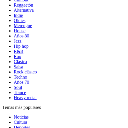
Reggaetón
Alternativa
Indie
Oldies
Merengue
House
Años 80
Jazz
Hip hop
R&B
Rap
Clásica
Salsa
Rock clásico
Techno
Años 70
Soul
Trance
Heavy metal
Temas más populares
Noticias
Cultura
Deportes