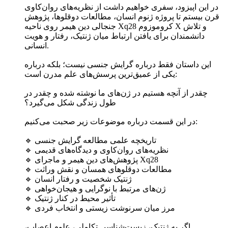
در این اپیزود، سفری خواهیم داشت از نظریه‌های روان‌کاوی
قرن بیستم تا پروژه ژنوم انسان، مطالعات دوقلوها، پژوهش
جنجالی دین هیمر روی ناحیه Xq28 کروموزوم X و تلاش
دانشمندان برای یافتن ارتباط میان ژنتیک، رفتار و هویت
انسانی.
این داستان فقط درباره گرایش جنسی نیست؛ بلکه درباره
یکی از عمیق‌ترین پرسش‌های علم مدرن است:
چقدر از آنچه هستیم در ژن‌های ما نوشته شده و چقدر در
طول زندگی شکل می‌گیرد؟
در این قسمت درباره موضوعات زیر صحبت می‌کنیم:
🔹 تاریخچه علمی مطالعه گرایش جنسی
🔹 نظریه‌های روان‌کاوی و دیدگاه‌های قدیمی
🔹 پژوهش‌های دین هیمر و ماجرای Xq28
🔹 مطالعات دوقلوهای همسان و نقش وراثت
🔹 ژنتیک شخصیت و رفتار انسان
🔹 ژن‌های مرتبط با نوگرایی و هیجان‌خواهی
🔹 تأثیر محیط در کنار ژنتیک
🔹 مرز میان سرنوشت زیستی و انتخاب فردی
اگر به ژنتیک، زیست‌شناسی تکاملی، علوم اعصاب،