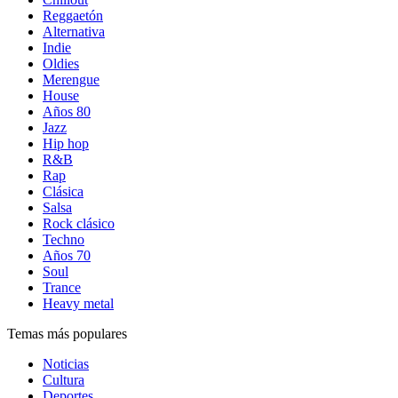
Reggaetón
Alternativa
Indie
Oldies
Merengue
House
Años 80
Jazz
Hip hop
R&B
Rap
Clásica
Salsa
Rock clásico
Techno
Años 70
Soul
Trance
Heavy metal
Temas más populares
Noticias
Cultura
Deportes