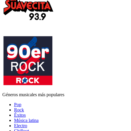
Géneros musicales más populares
Pop
Rock
Éxitos
Música latina
Electro
Chillout