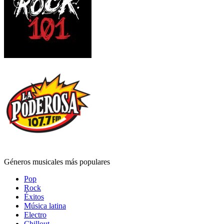
Géneros musicales más populares
Pop
Rock
Éxitos
Música latina
Electro
Chillout