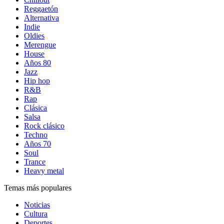
Reggaetón
Alternativa
Indie
Oldies
Merengue
House
Años 80
Jazz
Hip hop
R&B
Rap
Clásica
Salsa
Rock clásico
Techno
Años 70
Soul
Trance
Heavy metal
Temas más populares
Noticias
Cultura
Deportes