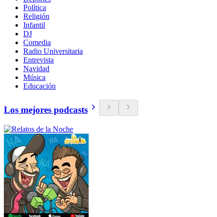
Política
Religión
Infantil
DJ
Comedia
Radio Universitaria
Entrevista
Navidad
Música
Educación
Los mejores podcasts