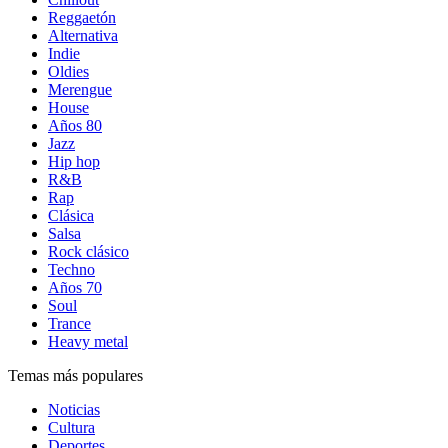
Reggaetón
Alternativa
Indie
Oldies
Merengue
House
Años 80
Jazz
Hip hop
R&B
Rap
Clásica
Salsa
Rock clásico
Techno
Años 70
Soul
Trance
Heavy metal
Temas más populares
Noticias
Cultura
Deportes