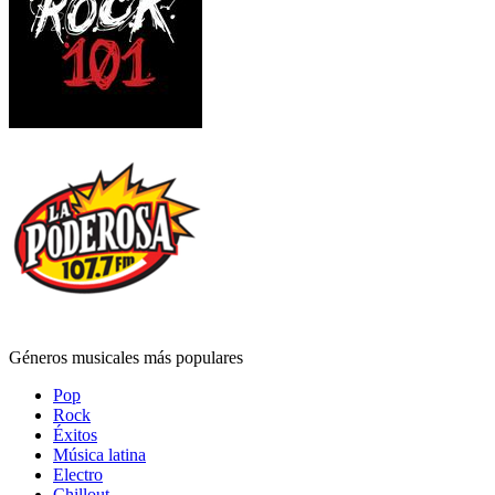
Géneros musicales más populares
Pop
Rock
Éxitos
Música latina
Electro
Chillout