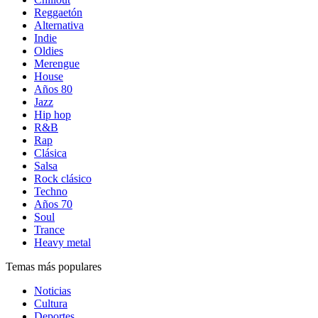
Reggaetón
Alternativa
Indie
Oldies
Merengue
House
Años 80
Jazz
Hip hop
R&B
Rap
Clásica
Salsa
Rock clásico
Techno
Años 70
Soul
Trance
Heavy metal
Temas más populares
Noticias
Cultura
Deportes