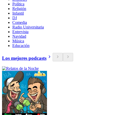
Política
Religión
Infantil
DJ
Comedia
Radio Universitaria
Entrevista
Navidad
Música
Educación
Los mejores podcasts