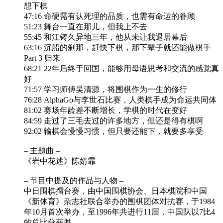
想下棋
47:16 命硬需有认死理的品质，也需有命运的眷顾
51:23 舞台一直在那儿，但我上不去
55:45 和江铸久异地三年，他从未让我退居幕后
63:16 沉船的刹那，赶快下棋，那下辈子就还能做棋手
Part 3 归来
68:21 22年后终于回国，能够用母语思考和交流的感觉真
好
71:57 学习师傅吴清源，将围棋作为一生的修行
76:28 AlphaGo与李世石比赛，人类棋手成为命运共同体
81:02 赛场年龄差不断增长，学棋的时代在变好
84:59 走过了三毛去过的许多地方，但还是得有棋啊
92:02 输棋会慢慢习惯，但只要还能下，就要多享受
– 主题曲 –
《岩中花述》陈婧霏
– 节目中提及的作品与人物 –
中日围棋擂台赛，由中国围棋协会、日本棋院和中国
《新体育》杂志社联合举办的围棋团体对抗赛，于1984
年10月首次举办，至1996年共进行11届，中国队以7比4
的总比分获胜。