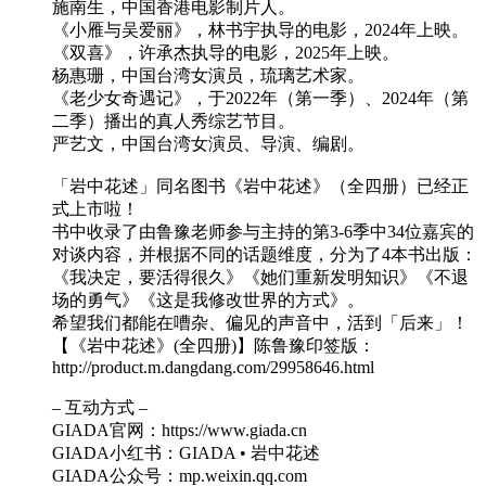
施南生，中国香港电影制片人。
《小雁与吴爱丽》，林书宇执导的电影，2024年上映。
《双喜》，许承杰执导的电影，2025年上映。
杨惠珊，中国台湾女演员，琉璃艺术家。
《老少女奇遇记》，于2022年（第一季）、2024年（第
二季）播出的真人秀综艺节目。
严艺文，中国台湾女演员、导演、编剧。
「岩中花述」同名图书《岩中花述》（全四册）已经正
式上市啦！
书中收录了由鲁豫老师参与主持的第3-6季中34位嘉宾的
对谈内容，并根据不同的话题维度，分为了4本书出版：
《我决定，要活得很久》《她们重新发明知识》《不退
场的勇气》《这是我修改世界的方式》。
希望我们都能在嘈杂、偏见的声音中，活到「后来」！
【《岩中花述》(全四册)】陈鲁豫印签版：
http://product.m.dangdang.com/29958646.html
– 互动方式 –
GIADA官网：https://www.giada.cn
GIADA小红书：GIADA • 岩中花述
GIADA公众号：mp.weixin.qq.com