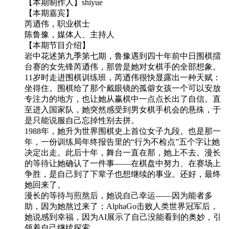
【本期制作人】shiyue
【本期嘉宾】
芮迺伟，职业棋士
陈鲁豫，媒体人、主持人
【本期节目介绍】
岩中花述第九季第七期，鲁豫遇到四十年前中日围棋擂
台赛的女先锋芮迺伟，那曾是她对女棋手的全部想象。
11岁时走进围棋训练班，芮迺伟很快显露出一种天赋：
坐得住。围棋给了那个戴眼镜的孤僻女孩一个可以安放
专注力的地方，也让她从赢棋中一点点长出了自信。直
至进入国家队，她突然感受到男女棋手机会的悬殊，于
是只能说服自己忘掉性别去拼。
1988年，她升为世界围棋史上首位女子九段。也是那一
年，一份训练局年终报告里的“行为不检点”五个字让她
决定出走。此后十年，舞台一直在那，她上不去。漫长
的等待让她确认了一件事——在棋盘中努力、在赛场上
争胜，是自己到了下辈子也想继续的事业。还好，最终
她回来了。
漫长的等待与煎熬后，她说自己幸运——因为能者多
助，因为她熬过来了；AlphaGo击败人类世界冠军后，
她说感到幸福，因为AI展示了自己没能看到的奥妙，引
领着自己继续探索。