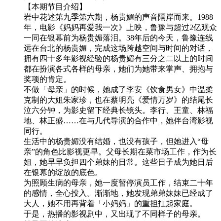
【本期节目介绍】
岩中花述第九季第六期，杨贵媚的声音隔岸而来。1988
年，电影《妈妈再爱我一次》上映，鲁豫与超过2亿观众
一同在银幕前为杨贵媚落泪。38年后的今天，鲁豫连线
远在台北的杨贵媚，完成这场跨越空间与时间的对话，
拥有四十多年影视经验的杨贵媚有三分之二以上的时间
都在扮演各式各样的母亲，她们为她带来掌声、拥抱与
奖项的肯定。
不做「母亲」的时候，她成了李安《饮食男女》中温柔
克制的大姐朱家珍，也在蔡明亮《爱情万岁》的结尾长
泣六分钟，为影史留下经典长镜头。李行、王童、林福
地、林正盛……在与几代导演的合作中，她伴台湾影视
同行。
生活中的杨贵媚没有结婚，也没有孩子，但她进入“母
亲”的角色比影视更早。父母长期在菜市场工作，作为长
姐，她早早负担四个弟妹的日常。这些日子成为她日后
在银幕的绽放的底色。
为照顾生病的母亲，她一度暂停演员工作，结束二十年
的感情，全心投入。渐渐地，她发现弟弟妹妹已经成了
大人，她不用再背着「小妈妈」的重担扛起家庭。
于是，热播的影视剧中，又出现了不同样子的母亲。