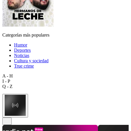
Categorías más populares
Humor
Deportes
Noticias
Cultura y sociedad
True crime
A - H
I - P
Q - Z