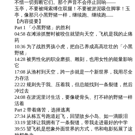
不惜一切剪断它们。那个声音不会停止回响——
玉亭，不要被绳索缚住双腿！不要被淤泥吸住脚掌！玉
亭，像那只小黑野猪一样，继续跑、继续跑......
【内容提要】
Part 1 「小黑野猪」的胜利
04:58 在滩涂抓蟹时被咬住就望向天空，飞机是我的止痛
药
10:36 为了战胜男孩小虎，把自己养成高高壮壮的「小黑
野猪」
14:28 被男性化的职业磨损、雕刻，也用女性的能量影响
它
17:08 从渔村到天空，跨一步就是一个新世界，我用尽全
力存活
22:22 规则先于我、压着我，但总能找到一条裂缝，然后
冲过去
24:08 在淤泥里讨生活，要像硬骨头、打不碎的野猪一样
活着
Part 2 带着痛苦，选择逃离
27:34 从栋五号跑道起飞，回望故乡小岛、如一滴眼泪
33:19 篮球让我拥有了一条裂缝，带我走进最好的中学
39:55 望飞机是想象外面世界的方式，书和电影拓展了这