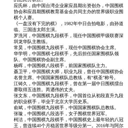
应氏杯，由中国台湾企业家应昌期出资创办，中国围棋
协会和应昌期围棋教育基金会共同主办的世界级职业围
棋个人赛。
《一盘没有下完的棋》，1982年中日合拍电影，由孙道
临、三国连太郎主演。
罗洗河，中国围棋九段棋手，现任中国围棋甲级联赛深
圳龙华队主教练。
常昊，中国围棋九段棋手，现任中国围棋协会主席。
华学明，中国围棋七段棋手，先后担任国家围棋队领
队、中国围棋协会副主席。
杨晖，中国围棋八段棋手，前国家围棋队主力。
聂卫平，中国围棋大师，职业九段，曾任中国围棋协会
名誉主席、中国国家围棋队总教练，有“棋圣”称号。
江铸久，中国围棋九段棋手，曾在第一届中日围棋擂台
赛取得五连胜。芮迺伟的丈夫。
张文东，中国围棋九段棋手，中国首位从初段直升九段
的职业棋手，毕业于北京大学历史系。
俞斌，中国围棋九段棋手，中国国家围棋队总教练。
张璇，中国围棋八段选手，女子围棋世界冠军。
柯洁，中国围棋九段棋手，中国围棋史上最年轻的八冠
王，曾连续40个月稳居世界等级分第一。2016年与阿尔