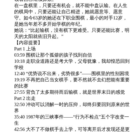
在一盘棋里，只要还有机会，就不能中盘认输。在人生
的棋局中，只要还能让自己精进，她就愿意等、愿意
守。如今63岁的她还在下职业围棋，最小的对手12岁，
是她当年差不多开始学棋的年纪。
她说：“比起输棋，没有棋下更难受。只要还能比赛，明
天的太阳就依旧升起。”
【内容提要】
Part 1 上场
03:59 围棋让那个孤僻的孩子找到自信
10:18 走职业道路还是考大学，父母犹豫，我却惶恐回到
学校
12:40 “优势说不出来，劣势很多”——围棋里的性别困境
19:19 不再把自己当女棋手，要不然就不去幻想能有重要
的比赛
27:55 背负了太多期待而后输棋，就是世界末日的感觉
Part 2 出走
32:50 冲动可以消解一时的压抑，却终归要回到原来的世
界
35:40 1987年的三峡事件——“行为不检点”五个字改变一
生
42:56 大不了不做棋手去上学，可等离开后才发现还是更