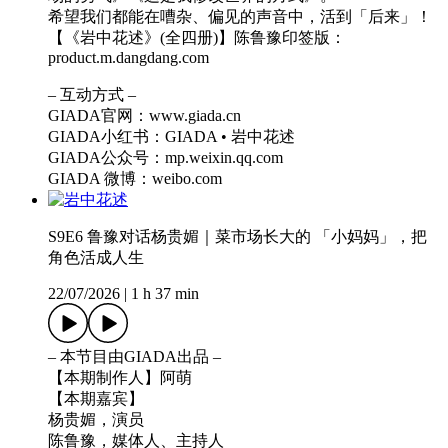
希望我们都能在嘈杂、偏见的声音中，活到「后来」！
【《岩中花述》(全四册)】陈鲁豫印签版：
product.m.dangdang.com
– 互动方式 –
GIADA官网：www.giada.cn
GIADA小红书：GIADA • 岩中花述
GIADA公众号：mp.weixin.qq.com
GIADA 微博：weibo.com
S9E6 鲁豫对话杨贵媚｜菜市场长大的 「小妈妈」，把
角色活成人生
22/07/2026
|
1 h 37 min
– 本节目由GIADA出品 –
【本期制作人】阿萌
【本期嘉宾】
杨贵媚，演员
陈鲁豫，媒体人、主持人