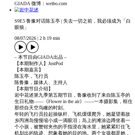
GIADA 微博：weibo.com
S9E5 鲁豫对话陈玉亭 | 失去一切之前，我必须成为「白
眼狼」
08/07/2026
|
2 h 19 min
– 本节目由GIADA出品 –
【本期制作人】JustPod
【本期嘉宾】
陈玉亭，飞行员
陈鲁豫，媒体人、主持人
【本期节目介绍】
岩中花述第九季第五期节目，鲁豫收到了来自陈玉亭的
生日礼物——《Flower in the air》——一本摄影集，框住
那些自天空鸟瞰的时刻。
年轻的飞行员拉起操纵杆、飞机缓缓爬升，她凝望着故
乡丙洲岛慢慢缩小成一滴眼泪；岛上的滩涂边蹲坐着一
个小孩，被蟹钳夹伤的手指浸在海水里，她紧紧盯住飞
机划出的轨迹、想象着她的目的地。两个女孩都是她，