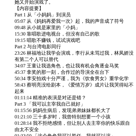
她又开始演戏了。
【内容提要】
Part 1 从「小妈妈」到演员
05:07 从《妈妈再爱我一次》起，我的声音成了符号
09:48 从小就是家里的「小妈」
15:30 靠唱歌进电视台，但没有自己的歌
19:15 唱歌不赚钱，试试演戏吧
Part 2 与台湾电影同行
23:26 林福地让我学会演戏，李行从未骂过我，林凤娇没
有第二个人可以替代
34:07 王童让我选角色，也让我有机会角逐金马奖
45:37 拿奖的那一刻，合作过的导演全在台下
50:34 李安拍戏十分严谨，我为《饮食男女》重学化学
58:43 蔡明亮没给剧本，《爱情万岁》成片让我哭得站不
起来
01:11:14 精准的表演是对还是错？
Part 3 「我可以主宰我自己就好」
01:15:56 妈妈生病后，发现弟弟妹妹都长大了
01:21:10 三十多岁时，我曾特别想要一个小孩
01:28:14 我不拒绝感情，但让别人去主宰你的快乐跟自
由太不安全
01:33:50 「这个角色我可以胜任，我就可以演」