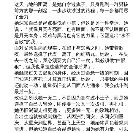
这天与地的距离，是她自拿过旗子、只身跑到一群男孩
前方的那一刻起，一步步跋涉过的路程，每一步都用尽
了全力。
她深知自己是起点很低的小孩，但这是另一种幸运。她
说，「就像月亮有亮面、也有暗面，你不能否认暗面仍
是月亮本身，艰难与黑暗也有它的力量，它塑造出“永不
言败”的我」。
面对父亲生病的现实，在留下与逃离之间，她带着歉
疚、最终选择了代表「离开」的红药丸。她说，「在失
去一切之前，我必须要为自己活一次，我必须做“白眼
狼”，但我也承担这选择的全部后果」。
她触摸过失去温度的身体、经历过命悬一线的时刻，因
而知晓只有死亡才算真正结束。她说，「只要我的手指
还能动一动，能量仍旧会从四面八方涌来，我会战斗到
最后一刻」。
玫瑰之所以独一无二，不是因为拥有过小王子，而是她
选择了自己去冒险，即便要一次又一次拔根、再扎根，
她仍旧渴望走得更远，与更多独一无二的玫瑰相遇。
自出生起就被规则捆住，从丙洲到同安、从同安到重
庆、从重庆到世界、甚至飞上天空，她始终背负着规则
前进，但她知道自己会越跑越快，因为她有力量、可以