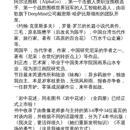
阿尔法围棋（AlphaGo），第一个击败人类职业围棋选
手、第一个战胜围棋世界冠军的人工智能机器人，由谷
歌旗下DeepMind公司戴密斯·哈萨比斯领衔的团队开
发。
《约翰·克里斯多夫》，罗曼·罗兰的长篇小说代表作。
三毛，原名陈懋平（后改名为陈平），中国台湾当代作
家、旅行家。著有《高原的百合花》《万水千山走遍》
等。
周国平 ，当代学者、作家，中国研究尼采的学者之一。
著有《尼采：在世纪的转折点上》等作品。
刘正杰，艺术家，毕业于中国美术学院国画系山水专
业，现为浙江画院研究员。
节目最末芮迺伟所和陆游《咏梅》：异乡羁旅中，独放
我自主。本是岁寒枝更劲，无惧风和雨。报春亦争春，
一任群芳妒。零落成泥碾作尘，来年香如故。
「岩中花述」同名图书《岩中花述》（全四册）已经正
式上市啦！
书中收录了由鲁豫老师参与主持的第3-6季中34位嘉宾的
对谈内容，并根据不同的话题维度，分为了4本书出版：
《我决定，要活得很久》《她们重新发明知识》《不退
场的勇气》《这是我修改世界的方式》。