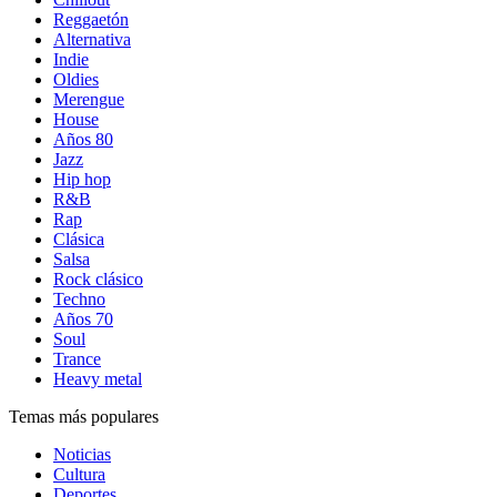
Reggaetón
Alternativa
Indie
Oldies
Merengue
House
Años 80
Jazz
Hip hop
R&B
Rap
Clásica
Salsa
Rock clásico
Techno
Años 70
Soul
Trance
Heavy metal
Temas más populares
Noticias
Cultura
Deportes