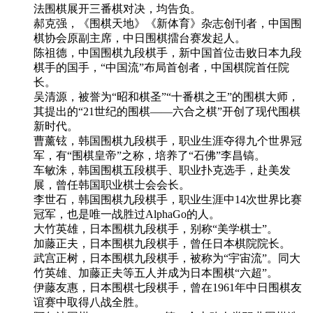
法围棋展开三番棋对决，均告负。
郝克强，《围棋天地》《新体育》杂志创刊者，中国围
棋协会原副主席，中日围棋擂台赛发起人。
陈祖德，中国围棋九段棋手，新中国首位击败日本九段
棋手的国手，“中国流”布局首创者，中国棋院首任院
长。
吴清源，被誉为“昭和棋圣”“十番棋之王”的围棋大师，
其提出的“21世纪的围棋——六合之棋”开创了现代围棋
新时代。
曹薰铉，韩国围棋九段棋手，职业生涯夺得九个世界冠
军，有“围棋皇帝”之称，培养了“石佛”李昌镐。
车敏洙，韩国围棋五段棋手、职业扑克选手，赴美发
展，曾任韩国职业棋士会会长。
李世石，韩国围棋九段棋手，职业生涯中14次世界比赛
冠军，也是唯一战胜过AlphaGo的人。
大竹英雄，日本围棋九段棋手，别称“美学棋士”。
加藤正夫，日本围棋九段棋手，曾任日本棋院院长。
武宫正树，日本围棋九段棋手，被称为“宇宙流”。同大
竹英雄、加藤正夫等五人并成为日本围棋“六超”。
伊藤友惠，日本围棋七段棋手，曾在1961年中日围棋友
谊赛中取得八战全胜。