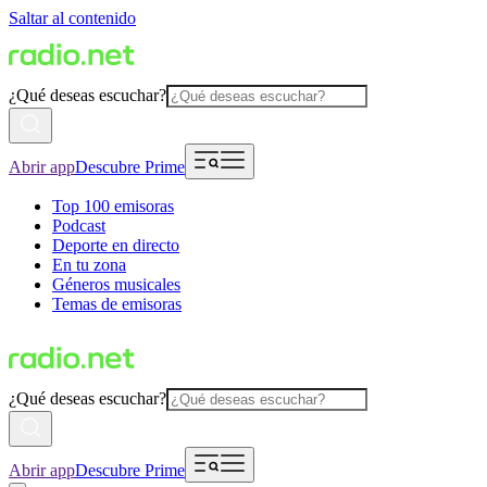
Saltar al contenido
¿Qué deseas escuchar?
Abrir app
Descubre Prime
Top 100 emisoras
Podcast
Deporte en directo
En tu zona
Géneros musicales
Temas de emisoras
¿Qué deseas escuchar?
Abrir app
Descubre Prime