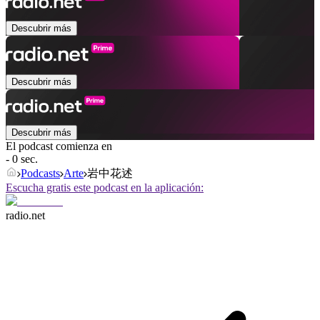
Descubrir más
Descubrir más
Descubrir más
El podcast comienza en
- 0 sec.
Podcasts
Arte
岩中花述
Escucha gratis este podcast en la aplicación:
radio.net