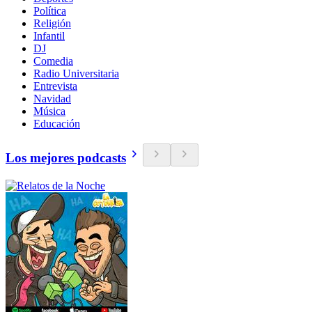
Política
Religión
Infantil
DJ
Comedia
Radio Universitaria
Entrevista
Navidad
Música
Educación
Los mejores podcasts