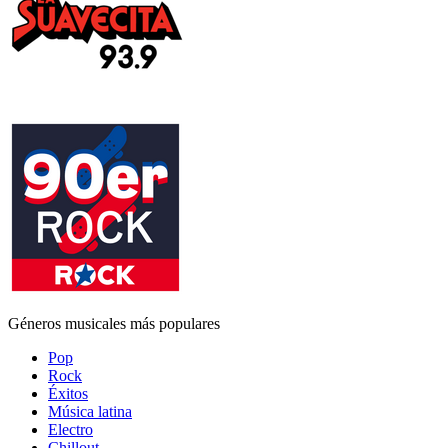
Géneros musicales más populares
Pop
Rock
Éxitos
Música latina
Electro
Chillout