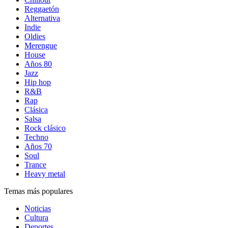
Reggaetón
Alternativa
Indie
Oldies
Merengue
House
Años 80
Jazz
Hip hop
R&B
Rap
Clásica
Salsa
Rock clásico
Techno
Años 70
Soul
Trance
Heavy metal
Temas más populares
Noticias
Cultura
Deportes