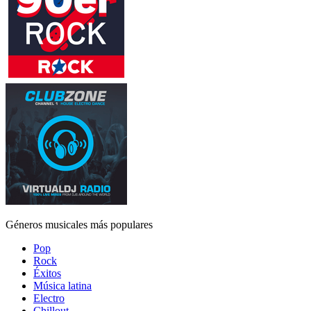
Géneros musicales más populares
Pop
Rock
Éxitos
Música latina
Electro
Chillout