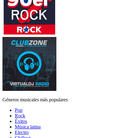
Géneros musicales más populares
Pop
Rock
Éxitos
Música latina
Electro
Chillout