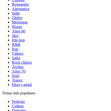
Reggaetón
Alternativa
Indie
Oldies
Merengue
House
Años 80
Jazz
Hip hop
R&B
Rap
Clásica
Salsa
Rock clásico
Techno
Años 70
Soul
Trance
Heavy metal
Temas más populares
Noticias
Cultura
Deportes