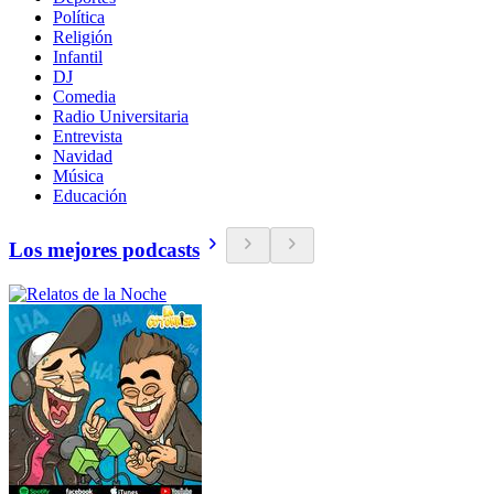
Política
Religión
Infantil
DJ
Comedia
Radio Universitaria
Entrevista
Navidad
Música
Educación
Los mejores podcasts