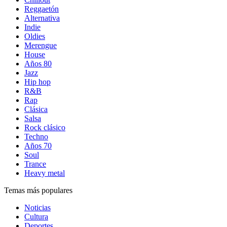
Reggaetón
Alternativa
Indie
Oldies
Merengue
House
Años 80
Jazz
Hip hop
R&B
Rap
Clásica
Salsa
Rock clásico
Techno
Años 70
Soul
Trance
Heavy metal
Temas más populares
Noticias
Cultura
Deportes