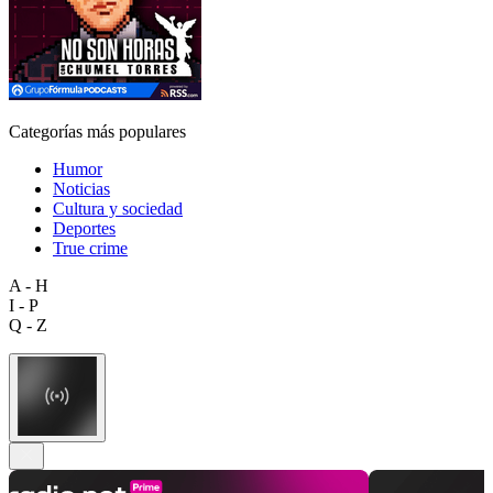
Categorías más populares
Humor
Noticias
Cultura y sociedad
Deportes
True crime
A - H
I - P
Q - Z