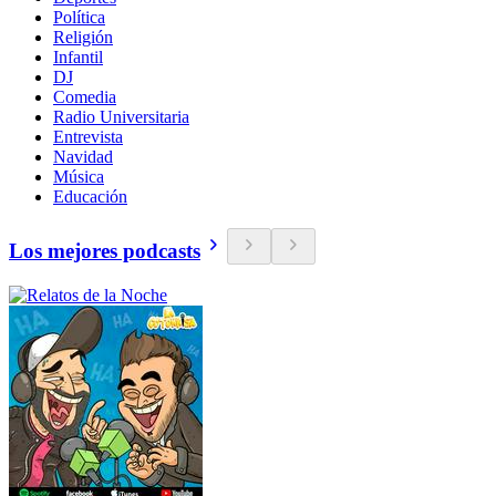
Política
Religión
Infantil
DJ
Comedia
Radio Universitaria
Entrevista
Navidad
Música
Educación
Los mejores podcasts