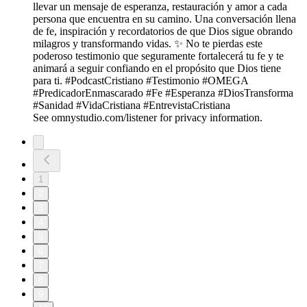
llevar un mensaje de esperanza, restauración y amor a cada
persona que encuentra en su camino. Una conversación llena
de fe, inspiración y recordatorios de que Dios sigue obrando
milagros y transformando vidas. ✨ No te pierdas este
poderoso testimonio que seguramente fortalecerá tu fe y te
animará a seguir confiando en el propósito que Dios tiene
para ti. #PodcastCristiano #Testimonio #OMEGA
#PredicadorEnmascarado #Fe #Esperanza #DiosTransforma
#Sanidad #VidaCristiana #EntrevistaCristiana
See omnystudio.com/listener for privacy information.
1
2
3
4
5
6
7
8
9