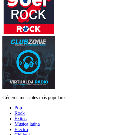
Géneros musicales más populares
Pop
Rock
Éxitos
Música latina
Electro
Chillout