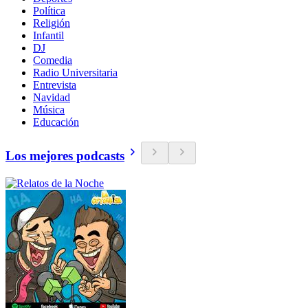
Política
Religión
Infantil
DJ
Comedia
Radio Universitaria
Entrevista
Navidad
Música
Educación
Los mejores podcasts