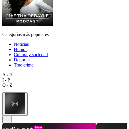
Categorías más populares
Noticias
Humor
Cultura y sociedad
Deportes
True crime
A - H
I - P
Q - Z