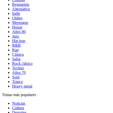
Reggaetón
Alternativa
Indie
Oldies
Merengue
House
Años 80
Jazz
Hip hop
R&B
Rap
Clásica
Salsa
Rock clásico
Techno
Años 70
Soul
Trance
Heavy metal
Temas más populares
Noticias
Cultura
Deportes