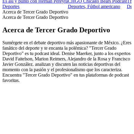
Es así y punto con Hernán Pereyra
CHGO Chicago Bears Podcast
The
Deportes
Deportes, Fútbol americano
Dep
Acerca de Tercer Grado Deportivo
Acerca de Tercer Grado Deportivo
Acerca de Tercer Grado Deportivo
Sumérgete en el debate deportivo más apasionante de México. ¿Eres
fanático del deporte y te encanta la polémica? "Tercer Grado
Deportivo" es tu podcast ideal. Denise Maerker, junto a los expertos
David Faitelson, Marion Reimers, Alejandro de la Rosa y Francisco
Javier González. analizan y discuten las noticias deportivas del
momento con la pasión y el profesionalismo que los caracteriza.
Encuentra "Tercer Grado Deportivo" en tus plataformas de podcast
favoritas.
Sitio web del podcast