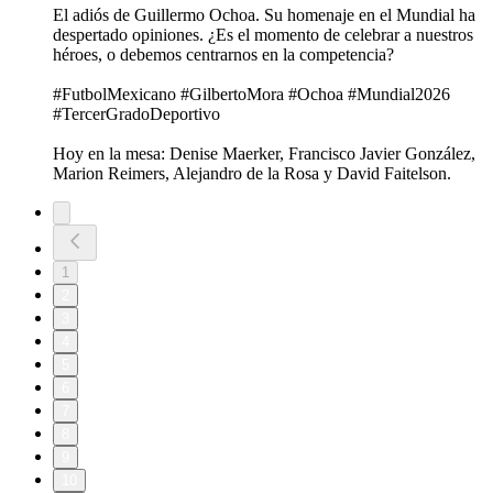
El adiós de Guillermo Ochoa. Su homenaje en el Mundial ha
despertado opiniones. ¿Es el momento de celebrar a nuestros
héroes, o debemos centrarnos en la competencia?
#FutbolMexicano #GilbertoMora #Ochoa #Mundial2026
#TercerGradoDeportivo
Hoy en la mesa: Denise Maerker, Francisco Javier González,
Marion Reimers, Alejandro de la Rosa y David Faitelson.
1
2
3
4
5
6
7
8
9
10