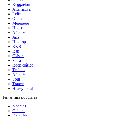
Reggaetón
Alternativa
Indie
Oldies
Merengue
House
Años 80
Jazz
Hip hop
R&B
Rap
Clásica
Salsa
Rock clásico
Techno
Años 70
Soul
Trance
Heavy metal
Temas más populares
Noticias
Cultura
Deportes