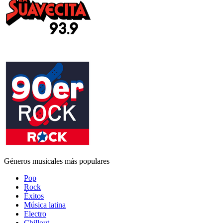
Géneros musicales más populares
Pop
Rock
Éxitos
Música latina
Electro
Chillout