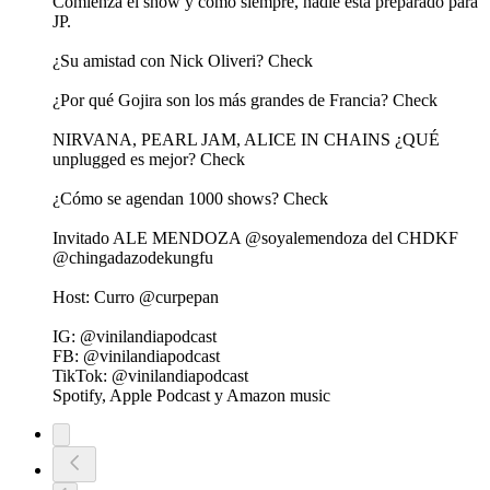
Comienza el show y como siempre, nadie está preparado para
JP.
¿Su amistad con Nick Oliveri? Check
¿Por qué Gojira son los más grandes de Francia? Check
NIRVANA, PEARL JAM, ALICE IN CHAINS ¿QUÉ
unplugged es mejor? Check
¿Cómo se agendan 1000 shows? Check
Invitado ALE MENDOZA @soyalemendoza del CHDKF
@chingadazodekungfu
Host: Curro @curpepan
IG: @vinilandiapodcast
FB: @vinilandiapodcast
TikTok: @vinilandiapodcast
Spotify, Apple Podcast y Amazon music