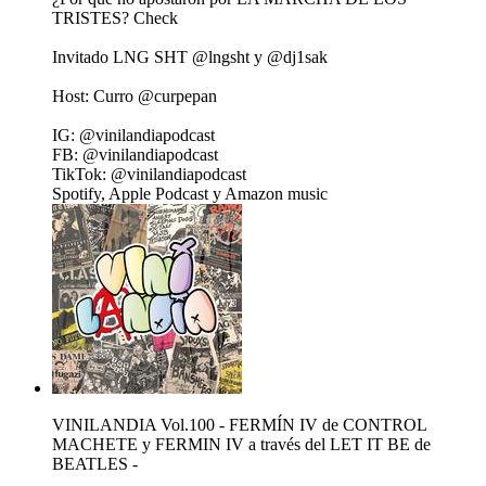
TRISTES? Check
Invitado LNG SHT @lngsht y @dj1sak
Host: Curro @curpepan
IG: @vinilandiapodcast
FB: @vinilandiapodcast
TikTok: @vinilandiapodcast
Spotify, Apple Podcast y Amazon music
VINILANDIA Vol.100 - FERMÍN IV de CONTROL
MACHETE y FERMIN IV a través del LET IT BE de
BEATLES -