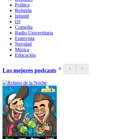
Política
Religión
Infantil
DJ
Comedia
Radio Universitaria
Entrevista
Navidad
Música
Educación
Los mejores podcasts