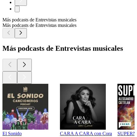
Más podcasts de Entrevistas musicales
Más podcasts de Entrevistas musicales
Más podcasts de Entrevistas musicales
El Sonido
CARA A CARA con Cora
SUPER