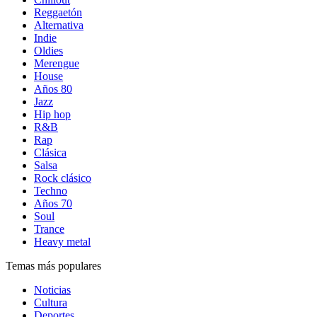
Reggaetón
Alternativa
Indie
Oldies
Merengue
House
Años 80
Jazz
Hip hop
R&B
Rap
Clásica
Salsa
Rock clásico
Techno
Años 70
Soul
Trance
Heavy metal
Temas más populares
Noticias
Cultura
Deportes