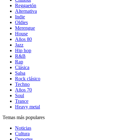
Reggaetón
Alternativa
Indie
Oldies
Merengue
House
Años 80
Jazz
Hip hop
R&B
Rap
Clásica
Salsa
Rock clásico
Techno
Años 70
Soul
Trance
Heavy metal
Temas más populares
Noticias
Cultura
Deportes