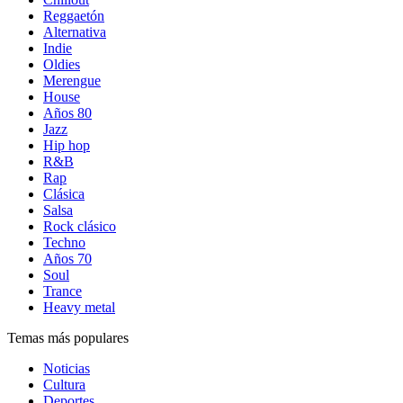
Reggaetón
Alternativa
Indie
Oldies
Merengue
House
Años 80
Jazz
Hip hop
R&B
Rap
Clásica
Salsa
Rock clásico
Techno
Años 70
Soul
Trance
Heavy metal
Temas más populares
Noticias
Cultura
Deportes