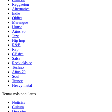
Reggaetón
Alternativa
Indie
Oldies
Merengue
House
Años 80
Jazz
Hip hop
R&B
Rap
Clásica
Salsa
Rock clásico
Techno
Años 70
Soul
Trance
Heavy metal
Temas más populares
Noticias
Cultura
Deportes