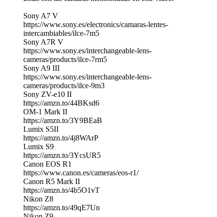
Sony A7 V
https://www.sony.es/electronics/camaras-lentes-
intercambiables/ilce-7m5
Sony A7R V
https://www.sony.es/interchangeable-lens-
cameras/products/ilce-7rm5
Sony A9 III
https://www.sony.es/interchangeable-lens-
cameras/products/ilce-9m3
Sony ZV-e10 II
https://amzn.to/44BKsd6
OM-1 Mark II
https://amzn.to/3Y9BEaB
Lumix S5II
https://amzn.to/4j8WArP
Lumix S9
https://amzn.to/3YcsUR5
Canon EOS R1
https://www.canon.es/cameras/eos-r1/
Canon R5 Mark II
https://amzn.to/4b5O1vT
Nikon Z8
https://amzn.to/49qE7Un
Nikon Z9