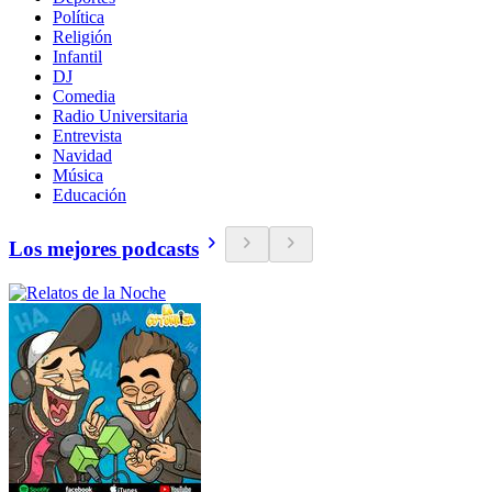
Política
Religión
Infantil
DJ
Comedia
Radio Universitaria
Entrevista
Navidad
Música
Educación
Los mejores podcasts