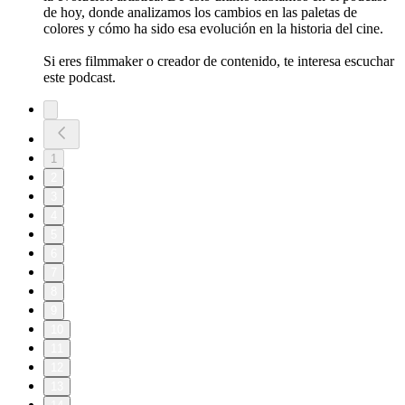
de hoy, donde analizamos los cambios en las paletas de
colores y cómo ha sido esa evolución en la historia del cine.
Si eres filmmaker o creador de contenido, te interesa escuchar
este podcast.
1
2
3
4
5
6
7
8
9
10
11
12
13