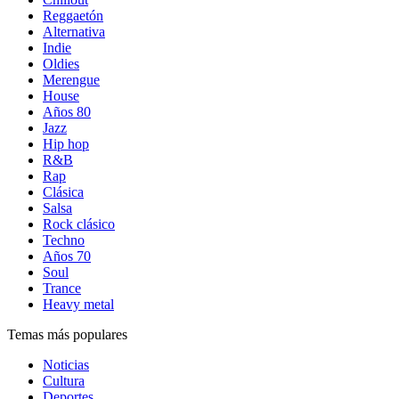
Reggaetón
Alternativa
Indie
Oldies
Merengue
House
Años 80
Jazz
Hip hop
R&B
Rap
Clásica
Salsa
Rock clásico
Techno
Años 70
Soul
Trance
Heavy metal
Temas más populares
Noticias
Cultura
Deportes