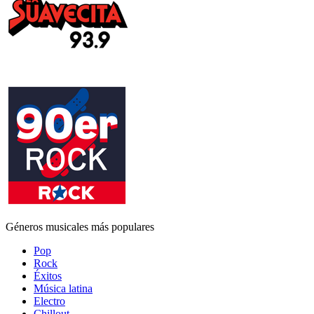
Géneros musicales más populares
Pop
Rock
Éxitos
Música latina
Electro
Chillout