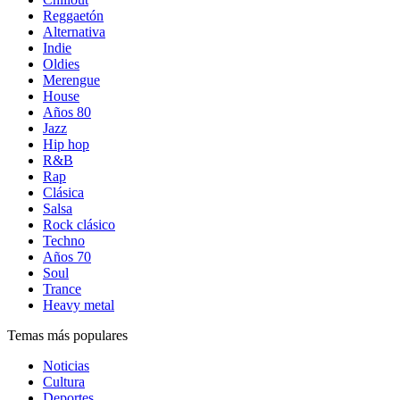
Reggaetón
Alternativa
Indie
Oldies
Merengue
House
Años 80
Jazz
Hip hop
R&B
Rap
Clásica
Salsa
Rock clásico
Techno
Años 70
Soul
Trance
Heavy metal
Temas más populares
Noticias
Cultura
Deportes