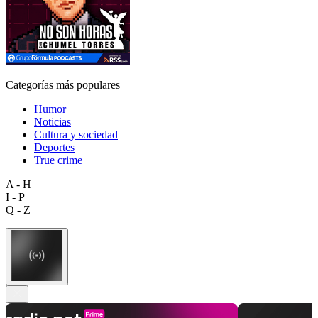
Categorías más populares
Humor
Noticias
Cultura y sociedad
Deportes
True crime
A - H
I - P
Q - Z