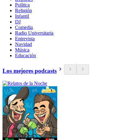
Política
Religión
Infantil
DJ
Comedia
Radio Universitaria
Entrevista
Navidad
Música
Educación
Los mejores podcasts