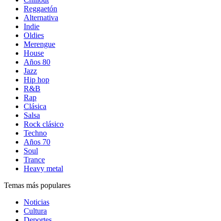
Reggaetón
Alternativa
Indie
Oldies
Merengue
House
Años 80
Jazz
Hip hop
R&B
Rap
Clásica
Salsa
Rock clásico
Techno
Años 70
Soul
Trance
Heavy metal
Temas más populares
Noticias
Cultura
Deportes