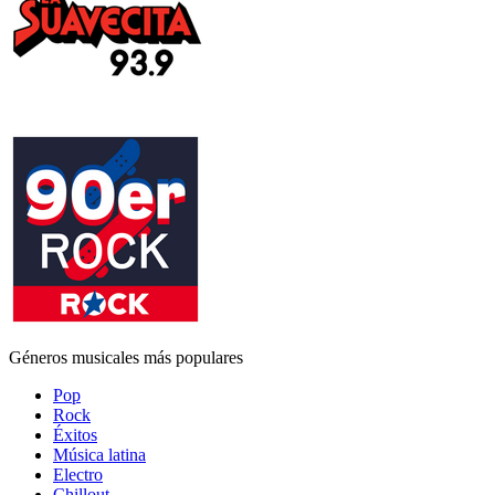
Géneros musicales más populares
Pop
Rock
Éxitos
Música latina
Electro
Chillout