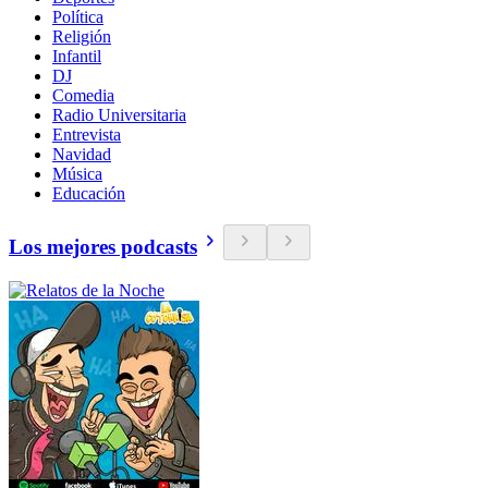
Política
Religión
Infantil
DJ
Comedia
Radio Universitaria
Entrevista
Navidad
Música
Educación
Los mejores podcasts