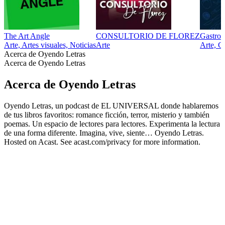
The Art Angle
CONSULTORIO DE FLOREZ
Gastro
Arte, Artes visuales, Noticias
Arte
Arte, G
Acerca de Oyendo Letras
Acerca de Oyendo Letras
Acerca de Oyendo Letras
Oyendo Letras, un podcast de EL UNIVERSAL donde hablaremos
de tus libros favoritos: romance ficción, terror, misterio y también
poemas. Un espacio de lectores para lectores. Experimenta la lectura
de una forma diferente. Imagina, vive, siente… Oyendo Letras.
Hosted on Acast. See acast.com/privacy for more information.
Sitio web del podcast