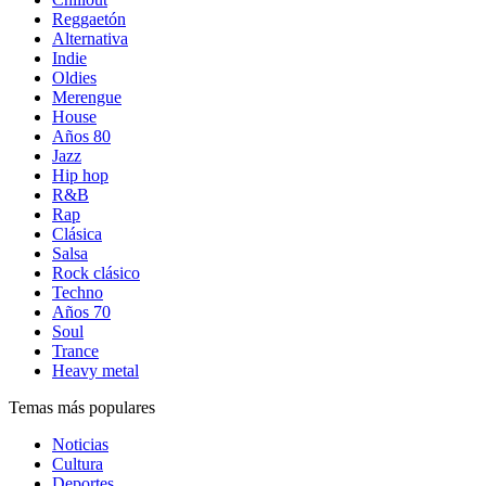
Reggaetón
Alternativa
Indie
Oldies
Merengue
House
Años 80
Jazz
Hip hop
R&B
Rap
Clásica
Salsa
Rock clásico
Techno
Años 70
Soul
Trance
Heavy metal
Temas más populares
Noticias
Cultura
Deportes