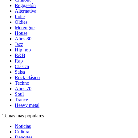
Reggaetón
Alternativa
Indie
Oldies
Merengue
House
Años 80
Jazz
Hip hop
R&B
Rap
Clásica
Salsa
Rock clásico
Techno
Años 70
Soul
Trance
Heavy metal
Temas más populares
Noticias
Cultura
Deportes