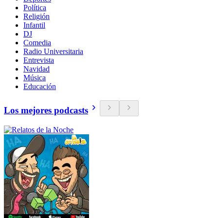
Política
Religión
Infantil
DJ
Comedia
Radio Universitaria
Entrevista
Navidad
Música
Educación
Los mejores podcasts