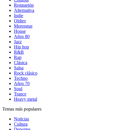
Reggaetón
Alternativa
Indie
Oldies
Merengue
House
Años 80
Jazz
Hip hop
R&B
Rap
Clásica
Salsa
Rock clásico
Techno
Años 70
Soul
Trance
Heavy metal
Temas más populares
Noticias
Cultura
Deportes