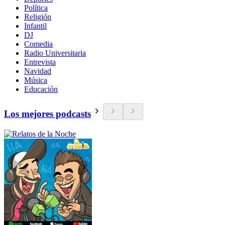
Política
Religión
Infantil
DJ
Comedia
Radio Universitaria
Entrevista
Navidad
Música
Educación
Los mejores podcasts