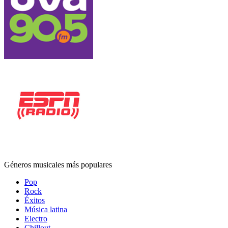
Géneros musicales más populares
Pop
Rock
Éxitos
Música latina
Electro
Chillout