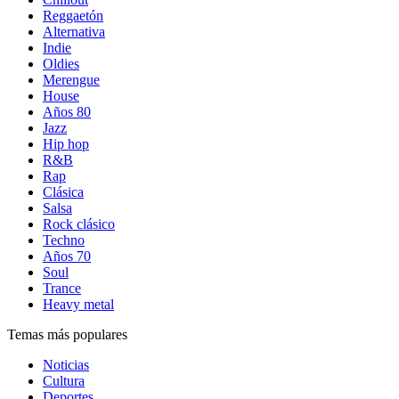
Reggaetón
Alternativa
Indie
Oldies
Merengue
House
Años 80
Jazz
Hip hop
R&B
Rap
Clásica
Salsa
Rock clásico
Techno
Años 70
Soul
Trance
Heavy metal
Temas más populares
Noticias
Cultura
Deportes