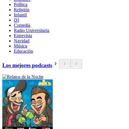
Política
Religión
Infantil
DJ
Comedia
Radio Universitaria
Entrevista
Navidad
Música
Educación
Los mejores podcasts