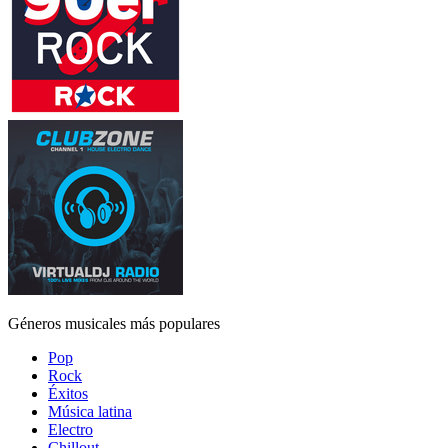
Géneros musicales más populares
Pop
Rock
Éxitos
Música latina
Electro
Chillout