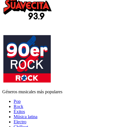
Géneros musicales más populares
Pop
Rock
Éxitos
Música latina
Electro
Chillout