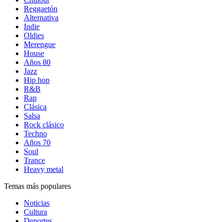
Reggaetón
Alternativa
Indie
Oldies
Merengue
House
Años 80
Jazz
Hip hop
R&B
Rap
Clásica
Salsa
Rock clásico
Techno
Años 70
Soul
Trance
Heavy metal
Temas más populares
Noticias
Cultura
Deportes