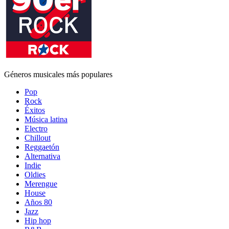
Géneros musicales más populares
Pop
Rock
Éxitos
Música latina
Electro
Chillout
Reggaetón
Alternativa
Indie
Oldies
Merengue
House
Años 80
Jazz
Hip hop