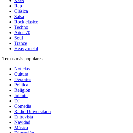
R&B
Rap
Clásica
Salsa
Rock clásico
Techno
Años 70
Soul
Trance
Heavy metal
Temas más populares
Noticias
Cultura
Deportes
Política
Religión
Infantil
DJ
Comedia
Radio Universitaria
Entrevista
Navidad
Música
Educación