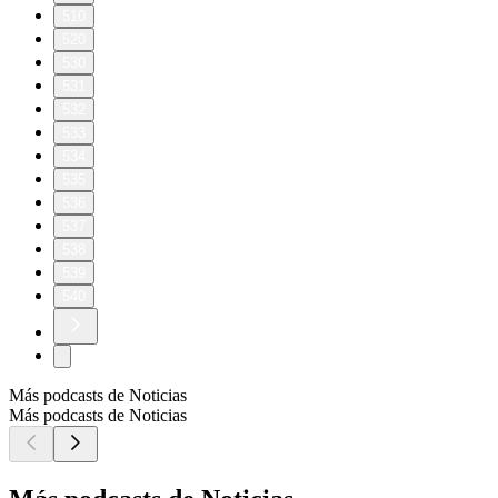
510
520
530
531
532
533
534
535
536
537
538
539
540
Más podcasts de Noticias
Más podcasts de Noticias