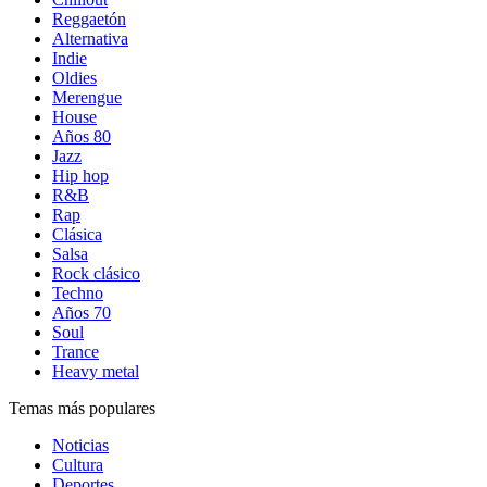
Reggaetón
Alternativa
Indie
Oldies
Merengue
House
Años 80
Jazz
Hip hop
R&B
Rap
Clásica
Salsa
Rock clásico
Techno
Años 70
Soul
Trance
Heavy metal
Temas más populares
Noticias
Cultura
Deportes