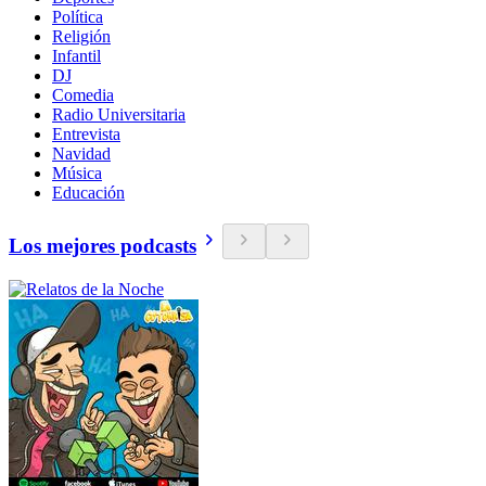
Política
Religión
Infantil
DJ
Comedia
Radio Universitaria
Entrevista
Navidad
Música
Educación
Los mejores podcasts