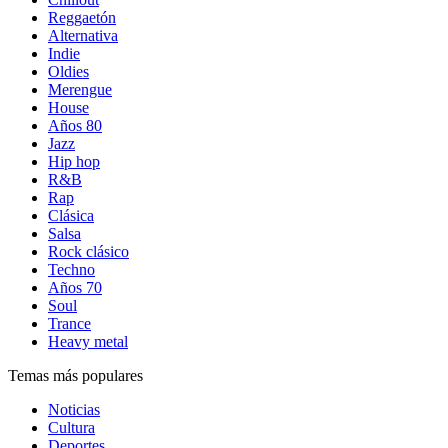
Reggaetón
Alternativa
Indie
Oldies
Merengue
House
Años 80
Jazz
Hip hop
R&B
Rap
Clásica
Salsa
Rock clásico
Techno
Años 70
Soul
Trance
Heavy metal
Temas más populares
Noticias
Cultura
Deportes