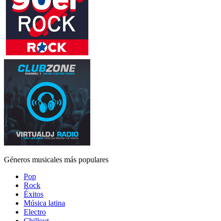
Géneros musicales más populares
Pop
Rock
Éxitos
Música latina
Electro
Chillout