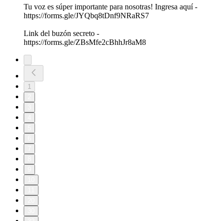
Tu voz es súper importante para nosotras! Ingresa aquí -
https://forms.gle/JYQbq8tDnf9NRaRS7
Link del buzón secreto -
https://forms.gle/ZBsMfe2cBhhJr8aM8
1
2
3
4
5
6
7
8
9
10
11
20
30