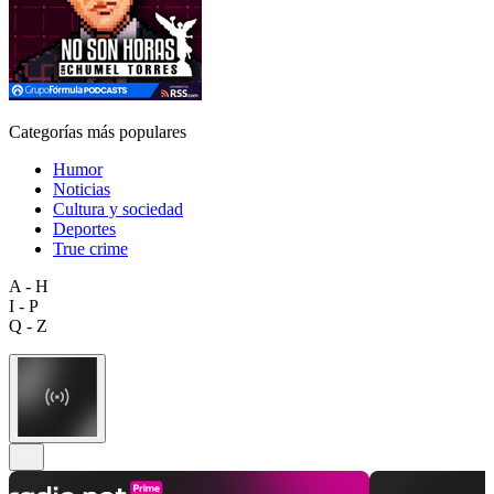
Categorías más populares
Humor
Noticias
Cultura y sociedad
Deportes
True crime
A - H
I - P
Q - Z