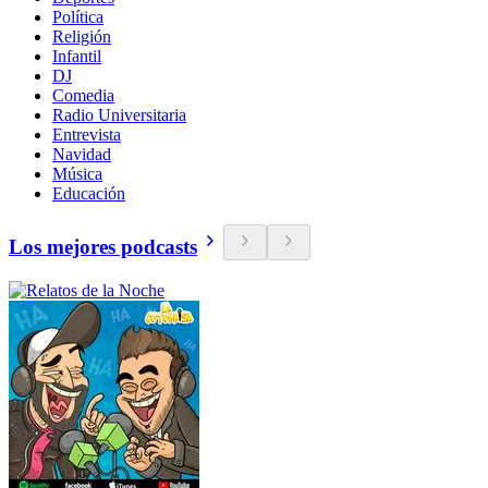
Política
Religión
Infantil
DJ
Comedia
Radio Universitaria
Entrevista
Navidad
Música
Educación
Los mejores podcasts