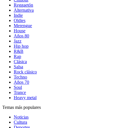
Reggaetón
Alternativa
Indie
Oldies
Merengue
House
Años 80
Jazz
Hip hop
R&B
Rap
Clásica
Salsa
Rock clásico
Techno
Años 70
Soul
Trance
Heavy metal
Temas más populares
Noticias
Cultura
Deportes