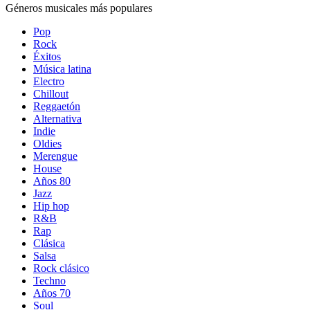
Géneros musicales más populares
Pop
Rock
Éxitos
Música latina
Electro
Chillout
Reggaetón
Alternativa
Indie
Oldies
Merengue
House
Años 80
Jazz
Hip hop
R&B
Rap
Clásica
Salsa
Rock clásico
Techno
Años 70
Soul