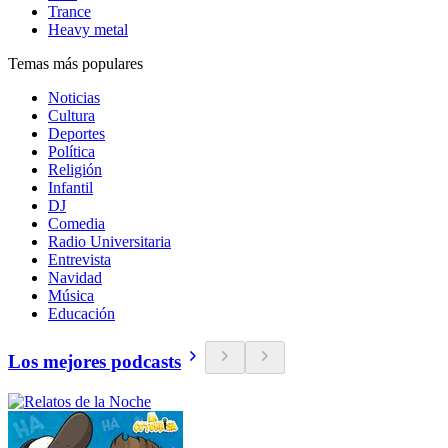
Trance
Heavy metal
Temas más populares
Noticias
Cultura
Deportes
Política
Religión
Infantil
DJ
Comedia
Radio Universitaria
Entrevista
Navidad
Música
Educación
Los mejores podcasts