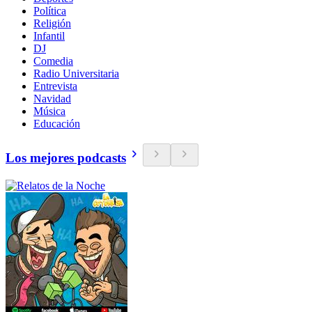
Política
Religión
Infantil
DJ
Comedia
Radio Universitaria
Entrevista
Navidad
Música
Educación
Los mejores podcasts