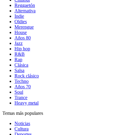
Reggaetón
Alternativa
Indie
Oldies
Merengue
House
Años 80
Jazz
Hip hop
R&B
Rap
Clásica
Salsa
Rock clásico
Techno
Años 70
Soul
Trance
Heavy metal
Temas más populares
Noticias
Cultura
Deportes