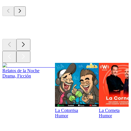
Los mejores
podcasts
Los mejores
podcasts
Relatos de la Noche
Drama, Ficción
La Cotorrisa
La Corneta
Humor
Humor