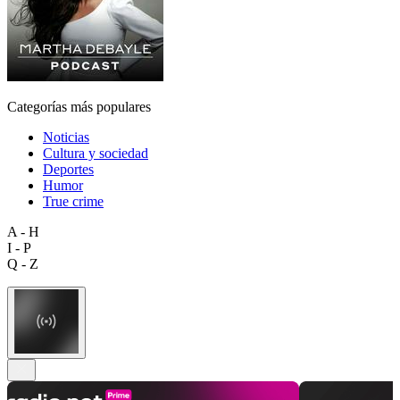
Categorías más populares
Noticias
Cultura y sociedad
Deportes
Humor
True crime
A - H
I - P
Q - Z