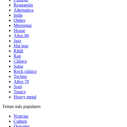
Reggaetón
Alternativa
Indie
Oldies
Merengue
House
Años 80
Jazz
Hip hop
R&B
Rap
Clásica
Salsa
Rock clásico
Techno
Años 70
Soul
Trance
Heavy metal
Temas más populares
Noticias
Cultura
Deportes