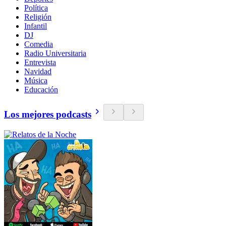
Política
Religión
Infantil
DJ
Comedia
Radio Universitaria
Entrevista
Navidad
Música
Educación
Los mejores podcasts