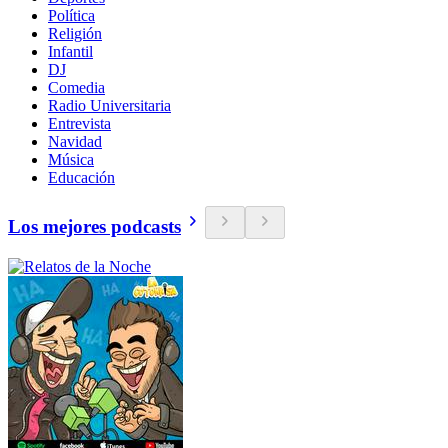
Política
Religión
Infantil
DJ
Comedia
Radio Universitaria
Entrevista
Navidad
Música
Educación
Los mejores podcasts