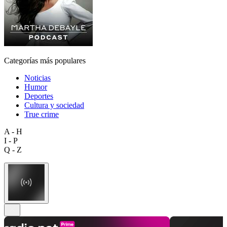
Categorías más populares
Noticias
Humor
Deportes
Cultura y sociedad
True crime
A - H
I - P
Q - Z