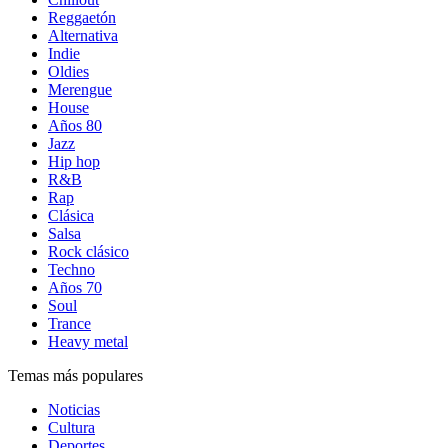
Reggaetón
Alternativa
Indie
Oldies
Merengue
House
Años 80
Jazz
Hip hop
R&B
Rap
Clásica
Salsa
Rock clásico
Techno
Años 70
Soul
Trance
Heavy metal
Temas más populares
Noticias
Cultura
Deportes