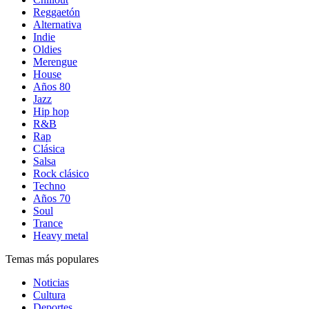
Reggaetón
Alternativa
Indie
Oldies
Merengue
House
Años 80
Jazz
Hip hop
R&B
Rap
Clásica
Salsa
Rock clásico
Techno
Años 70
Soul
Trance
Heavy metal
Temas más populares
Noticias
Cultura
Deportes