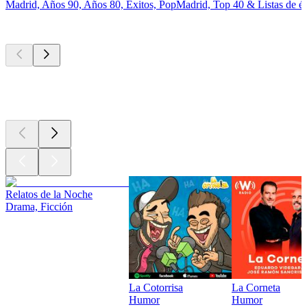
Madrid, Años 90, Años 80, Éxitos, Pop
Madrid, Top 40 & Listas de éx
Los mejores
podcasts
Los mejores
podcasts
Los mejores
podcasts
Relatos de la Noche
Drama, Ficción
La Cotorrisa
La Corneta
Humor
Humor