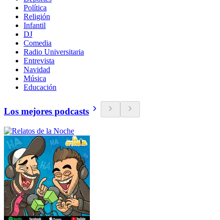
Política
Religión
Infantil
DJ
Comedia
Radio Universitaria
Entrevista
Navidad
Música
Educación
Los mejores podcasts