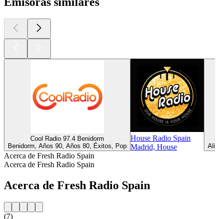
Emisoras similares
House Radio Spain
Cool Radio 97.4 Benidorm
Benidorm, Años 90, Años 80, Éxitos, Pop
Ali
Madrid, House
Acerca de Fresh Radio Spain
Acerca de Fresh Radio Spain
Acerca de Fresh Radio Spain
(7)