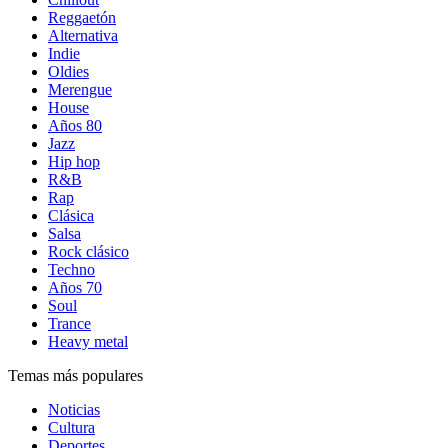
Reggaetón
Alternativa
Indie
Oldies
Merengue
House
Años 80
Jazz
Hip hop
R&B
Rap
Clásica
Salsa
Rock clásico
Techno
Años 70
Soul
Trance
Heavy metal
Temas más populares
Noticias
Cultura
Deportes