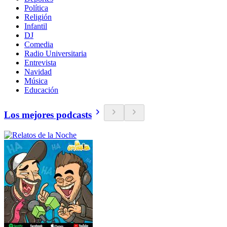
Política
Religión
Infantil
DJ
Comedia
Radio Universitaria
Entrevista
Navidad
Música
Educación
Los mejores podcasts