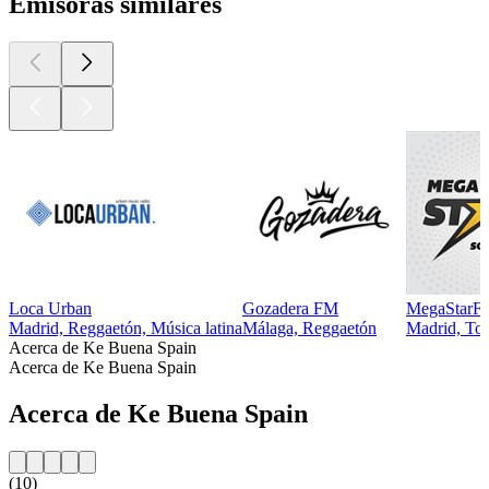
Emisoras similares
Loca Urban
Gozadera FM
MegaStarF
Madrid, Reggaetón, Música latina
Málaga, Reggaetón
Madrid, Top
Acerca de Ke Buena Spain
Acerca de Ke Buena Spain
Acerca de Ke Buena Spain
(10)