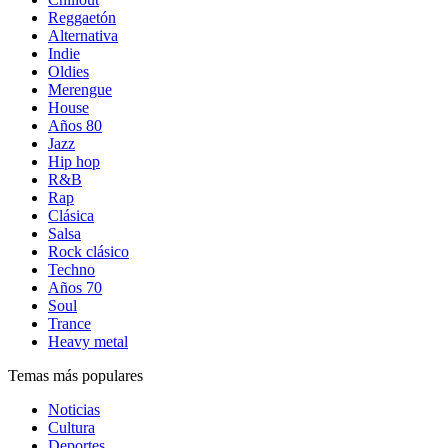
Reggaetón
Alternativa
Indie
Oldies
Merengue
House
Años 80
Jazz
Hip hop
R&B
Rap
Clásica
Salsa
Rock clásico
Techno
Años 70
Soul
Trance
Heavy metal
Temas más populares
Noticias
Cultura
Deportes