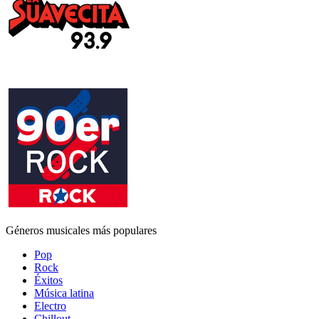
Géneros musicales más populares
Pop
Rock
Éxitos
Música latina
Electro
Chillout