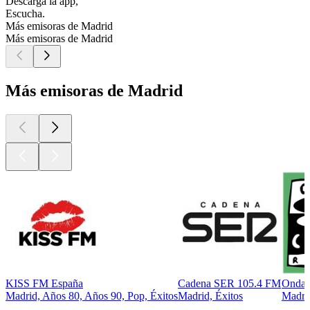
Descarga la app,
Escucha.
Más emisoras de Madrid
Más emisoras de Madrid
Más emisoras de Madrid
KISS FM España
Cadena SER 105.4 FM
Onda 
Madrid, Años 80, Años 90, Pop, Éxitos
Madrid, Éxitos
Madrid
Los mejores
podcasts