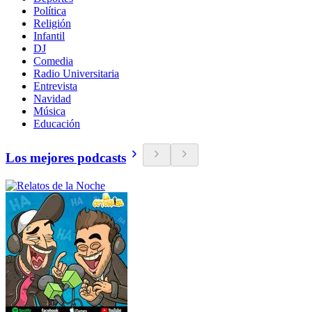
Política
Religión
Infantil
DJ
Comedia
Radio Universitaria
Entrevista
Navidad
Música
Educación
Los mejores podcasts