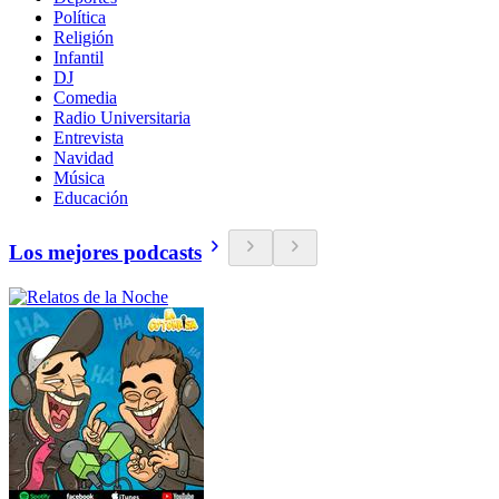
Política
Religión
Infantil
DJ
Comedia
Radio Universitaria
Entrevista
Navidad
Música
Educación
Los mejores podcasts