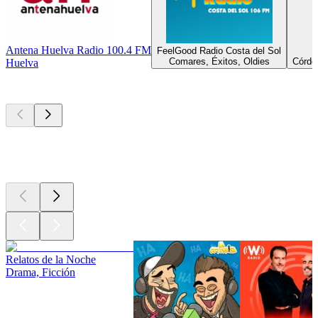
Antena Huelva Radio 100.4 FM
FeelGood Radio Costa del Sol
Comares, Éxitos, Oldies
Córdob
Huelva
Los mejores
podcasts
Los mejores
podcasts
Los mejores
podcasts
Relatos de la Noche
Drama, Ficción