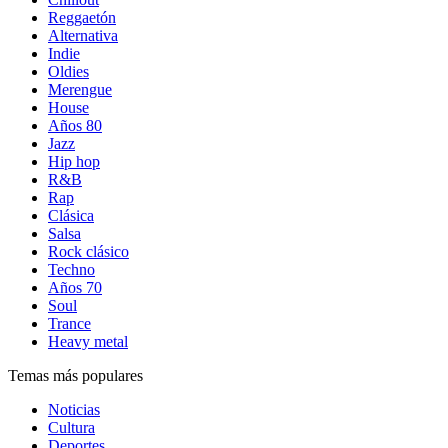
Reggaetón
Alternativa
Indie
Oldies
Merengue
House
Años 80
Jazz
Hip hop
R&B
Rap
Clásica
Salsa
Rock clásico
Techno
Años 70
Soul
Trance
Heavy metal
Temas más populares
Noticias
Cultura
Deportes