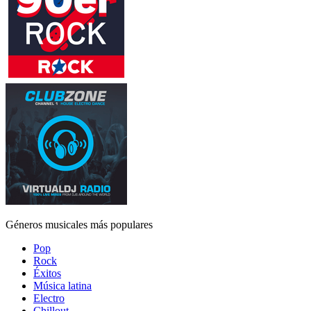
Géneros musicales más populares
Pop
Rock
Éxitos
Música latina
Electro
Chillout