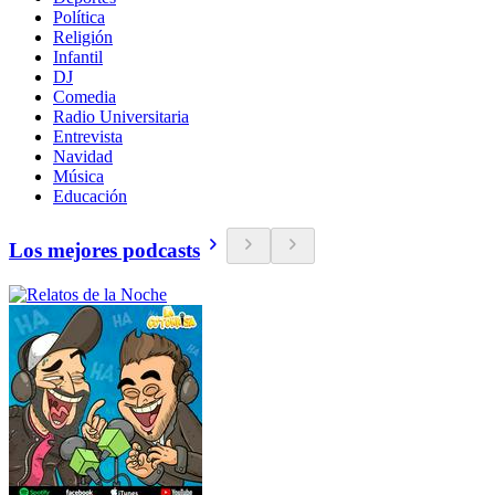
Política
Religión
Infantil
DJ
Comedia
Radio Universitaria
Entrevista
Navidad
Música
Educación
Los mejores podcasts