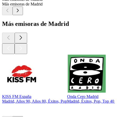
Más emisoras de Madrid
Más emisoras de Madrid
KISS FM España
Onda Cero Madrid
Madrid, Años 90, Años 80, Éxitos, Pop
Madrid, Éxitos, Pop, Top 40 &
Los mejores
podcasts
Los mejores
podcasts