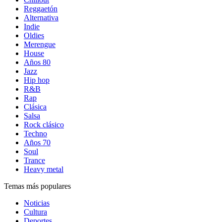
Reggaetón
Alternativa
Indie
Oldies
Merengue
House
Años 80
Jazz
Hip hop
R&B
Rap
Clásica
Salsa
Rock clásico
Techno
Años 70
Soul
Trance
Heavy metal
Temas más populares
Noticias
Cultura
Deportes