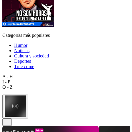
Categorías más populares
Humor
Noticias
Cultura y sociedad
Deportes
True crime
A - H
I - P
Q - Z