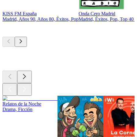
KISS FM España
Onda Cero Madrid
Madrid, Años 90, Años 80, Éxitos, Pop
Madrid, Éxitos, Pop, Top 40 &
Los mejores
podcasts
Los mejores
podcasts
Los mejores
podcasts
Relatos de la Noche
Drama, Ficción