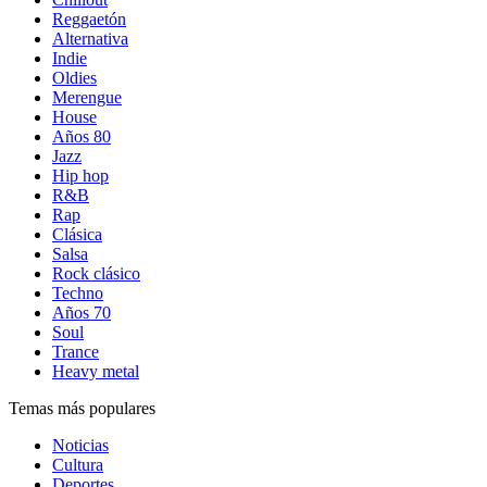
Reggaetón
Alternativa
Indie
Oldies
Merengue
House
Años 80
Jazz
Hip hop
R&B
Rap
Clásica
Salsa
Rock clásico
Techno
Años 70
Soul
Trance
Heavy metal
Temas más populares
Noticias
Cultura
Deportes