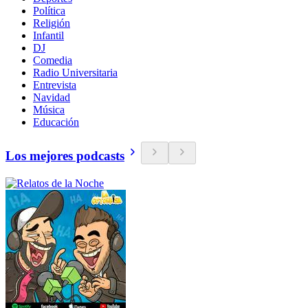
Política
Religión
Infantil
DJ
Comedia
Radio Universitaria
Entrevista
Navidad
Música
Educación
Los mejores podcasts