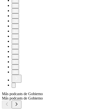
40
50
60
70
79
80
81
82
83
84
85
86
87
88
89
Más podcasts de Gobierno
Más podcasts de Gobierno