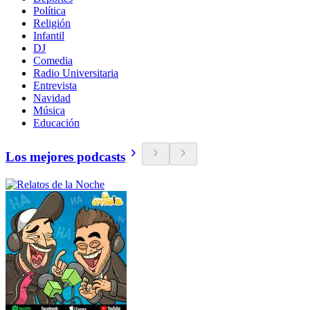
Política
Religión
Infantil
DJ
Comedia
Radio Universitaria
Entrevista
Navidad
Música
Educación
Los mejores podcasts