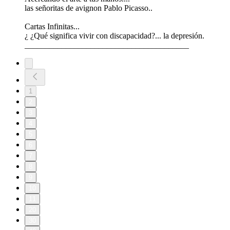
las señoritas de avignon Pablo Picasso..
Cartas Infinitas...
¿ ¿Qué significa vivir con discapacidad?... la depresión.
________________________________________
1
2
3
4
5
6
7
8
9
10
11
20
30