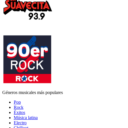
Géneros musicales más populares
Pop
Rock
Éxitos
Música latina
Electro
Chillout