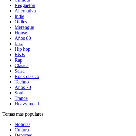
Reggaetón
Alternativa
Indie
Oldies
Merengue
House
Años 80
Jazz
Hip hop
R&B
Rap
Clásica
Salsa
Rock clásico
Techno
Años 70
Soul
Trance
Heavy metal
Temas más populares
Noticias
Cultura
Deportes