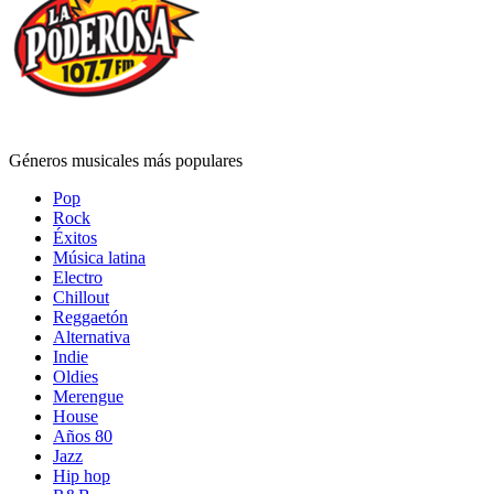
Géneros musicales más populares
Pop
Rock
Éxitos
Música latina
Electro
Chillout
Reggaetón
Alternativa
Indie
Oldies
Merengue
House
Años 80
Jazz
Hip hop