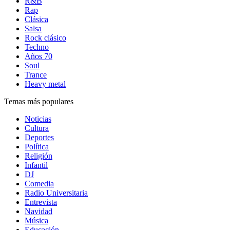
R&B
Rap
Clásica
Salsa
Rock clásico
Techno
Años 70
Soul
Trance
Heavy metal
Temas más populares
Noticias
Cultura
Deportes
Política
Religión
Infantil
DJ
Comedia
Radio Universitaria
Entrevista
Navidad
Música
Educación