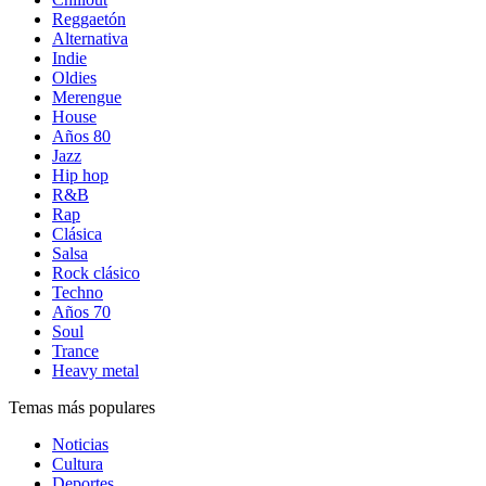
Reggaetón
Alternativa
Indie
Oldies
Merengue
House
Años 80
Jazz
Hip hop
R&B
Rap
Clásica
Salsa
Rock clásico
Techno
Años 70
Soul
Trance
Heavy metal
Temas más populares
Noticias
Cultura
Deportes