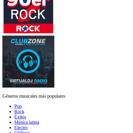
Géneros musicales más populares
Pop
Rock
Éxitos
Música latina
Electro
Chillout