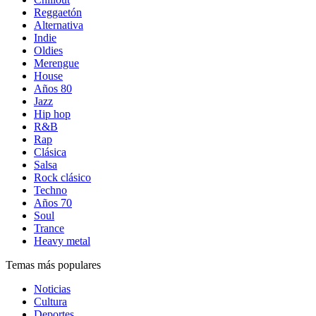
Reggaetón
Alternativa
Indie
Oldies
Merengue
House
Años 80
Jazz
Hip hop
R&B
Rap
Clásica
Salsa
Rock clásico
Techno
Años 70
Soul
Trance
Heavy metal
Temas más populares
Noticias
Cultura
Deportes