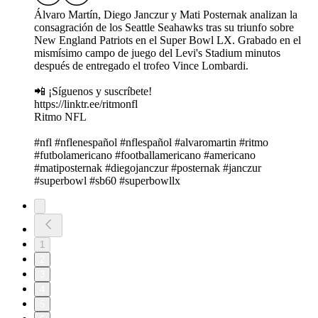
Álvaro Martín, Diego Janczur y Mati Posternak analizan la
consagración de los Seattle Seahawks tras su triunfo sobre
New England Patriots en el Super Bowl LX. Grabado en el
mismísimo campo de juego del Levi's Stadium minutos
después de entregado el trofeo Vince Lombardi.
📲 ¡Síguenos y suscríbete!
https://linktr.ee/ritmonfl
Ritmo NFL
#nfl #nflenespañol #nflespañol #alvaromartin #ritmo
#futbolamericano #footballamericano #americano
#matiposternak #diegojanczur #posternak #janczur
#superbowl #sb60 #superbowllx
1
2
3
4
5