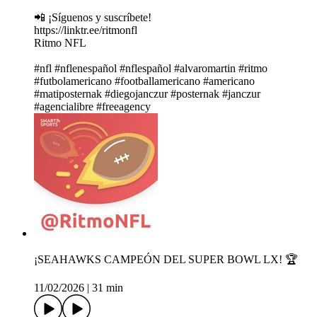
📲 ¡Síguenos y suscríbete!
https://linktr.ee/ritmonfl
Ritmo NFL
#nfl #nflenespañol #nflespañol #alvaromartin #ritmo
#futbolamericano #footballamericano #americano
#matiposternak #diegojanczur #posternak #janczur
#agencialibre #freeagency
¡SEAHAWKS CAMPEÓN DEL SUPER BOWL LX! 🏆
11/02/2026
|
31 min