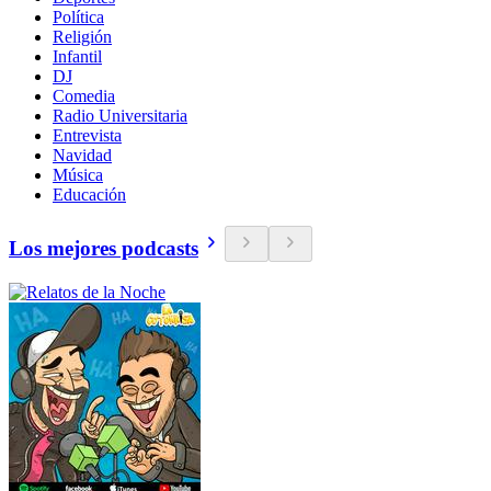
Política
Religión
Infantil
DJ
Comedia
Radio Universitaria
Entrevista
Navidad
Música
Educación
Los mejores podcasts