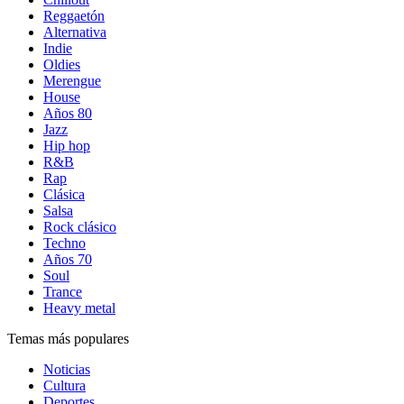
Reggaetón
Alternativa
Indie
Oldies
Merengue
House
Años 80
Jazz
Hip hop
R&B
Rap
Clásica
Salsa
Rock clásico
Techno
Años 70
Soul
Trance
Heavy metal
Temas más populares
Noticias
Cultura
Deportes