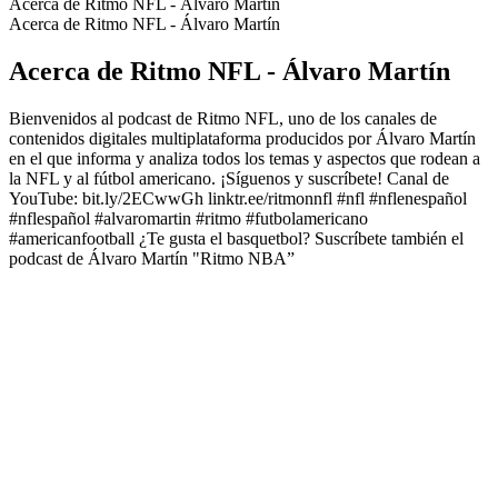
Acerca de Ritmo NFL - Álvaro Martín
Acerca de Ritmo NFL - Álvaro Martín
Acerca de Ritmo NFL - Álvaro Martín
Bienvenidos al podcast de Ritmo NFL, uno de los canales de
contenidos digitales multiplataforma producidos por Álvaro Martín
en el que informa y analiza todos los temas y aspectos que rodean a
la NFL y al fútbol americano. ¡Síguenos y suscríbete! Canal de
YouTube: bit.ly/2ECwwGh linktr.ee/ritmonnfl #nfl #nflenespañol
#nflespañol #alvaromartin #ritmo #futbolamericano
#americanfootball ¿Te gusta el basquetbol? Suscríbete también el
podcast de Álvaro Martín "Ritmo NBA”
Sitio web del podcast