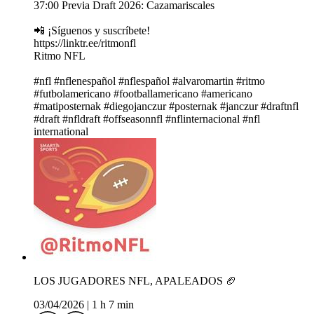
37:00 Previa Draft 2026: Cazamariscales
📲 ¡Síguenos y suscríbete!
https://linktr.ee/ritmonfl
Ritmo NFL
#nfl #nflenespañol #nflespañol #alvaromartin #ritmo
#futbolamericano #footballamericano #americano
#matiposternak #diegojanczur #posternak #janczur #draftnfl
#draft #nfldraft #offseasonnfl #nflinternacional #nfl
international
LOS JUGADORES NFL, APALEADOS 🏈
03/04/2026
|
1 h 7 min