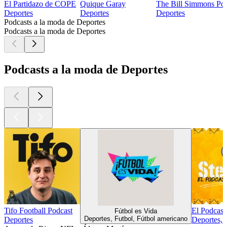
El Partidazo de COPE
Quique Garay
The Bill Simmons Pod
Deportes
Deportes
Deportes
Podcasts a la moda de Deportes
Podcasts a la moda de Deportes
Podcasts a la moda de Deportes
Tifo Football Podcast
El Podcast
Fútbol es Vida
Deportes, Futbol, Fútbol americano
Deportes
Deportes, 