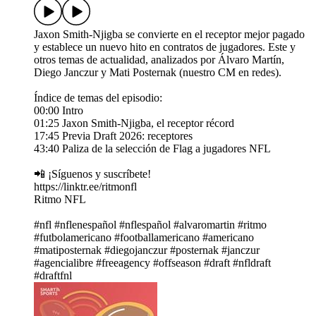
Jaxon Smith-Njigba se convierte en el receptor mejor pagado
y establece un nuevo hito en contratos de jugadores. Este y
otros temas de actualidad, analizados por Álvaro Martín,
Diego Janczur y Mati Posternak (nuestro CM en redes).
Índice de temas del episodio:
00:00 Intro
01:25 Jaxon Smith-Njigba, el receptor récord
17:45 Previa Draft 2026: receptores
43:40 Paliza de la selección de Flag a jugadores NFL
📲 ¡Síguenos y suscríbete!
https://linktr.ee/ritmonfl
Ritmo NFL
#nfl #nflenespañol #nflespañol #alvaromartin #ritmo
#futbolamericano #footballamericano #americano
#matiposternak #diegojanczur #posternak #janczur
#agencialibre #freeagency #offseason #draft #nfldraft
#draftfnl