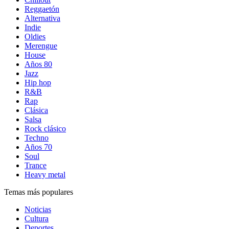
Reggaetón
Alternativa
Indie
Oldies
Merengue
House
Años 80
Jazz
Hip hop
R&B
Rap
Clásica
Salsa
Rock clásico
Techno
Años 70
Soul
Trance
Heavy metal
Temas más populares
Noticias
Cultura
Deportes