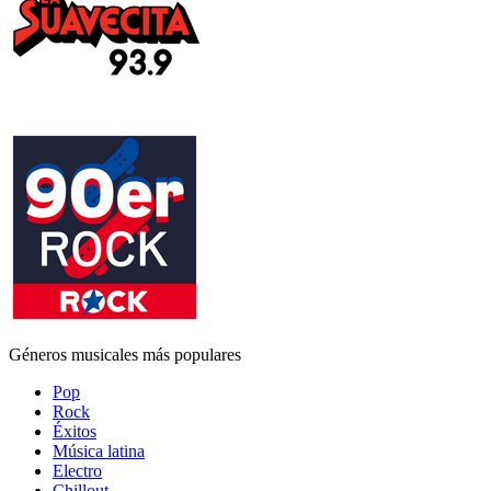
Géneros musicales más populares
Pop
Rock
Éxitos
Música latina
Electro
Chillout