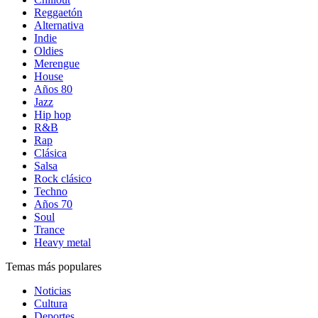
Reggaetón
Alternativa
Indie
Oldies
Merengue
House
Años 80
Jazz
Hip hop
R&B
Rap
Clásica
Salsa
Rock clásico
Techno
Años 70
Soul
Trance
Heavy metal
Temas más populares
Noticias
Cultura
Deportes